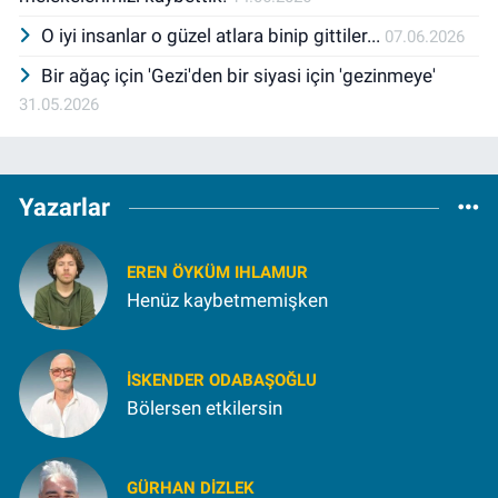
O iyi insanlar o güzel atlara binip gittiler...
07.06.2026
Bir ağaç için 'Gezi'den bir siyasi için 'gezinmeye'
31.05.2026
Yazarlar
EREN ÖYKÜM IHLAMUR
Henüz kaybetmemişken
İSKENDER ODABAŞOĞLU
Bölersen etkilersin
GÜRHAN DIZLEK