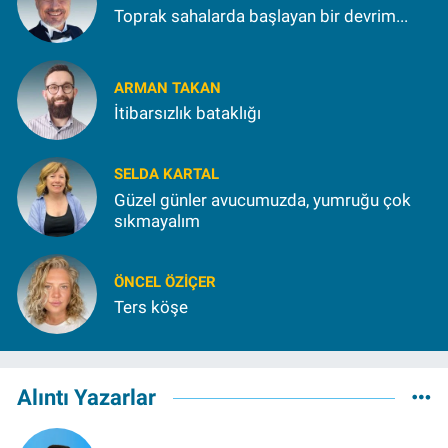
Toprak sahalarda başlayan bir devrim...
ARMAN TAKAN
İtibarsızlık bataklığı
SELDA KARTAL
Güzel günler avucumuzda, yumruğu çok
sıkmayalım
ÖNCEL ÖZIÇER
Ters köşe
Alıntı Yazarlar