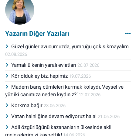
Yazarın Diğer Yazıları
Güzel günler avucumuzda, yumruğu çok sıkmayalım
02.08.2026
Yamalı ülkenin yaralı evlatları
26.07.2026
Kör olduk ey biz, hepimiz
19.07.2026
Madem barış cümleleri kurmak kolaydı, Veysel ve
yüz iki canımıza neden kıydınız?’
12.07.2026
Korkma bağır
28.06.2026
Vatan hainliğine devam ediyoruz hala!
21.06.2026
Adli özgürlüğünü kazananların ülkesinde akli
melekelerimizi kaybettik!
14.06.2026