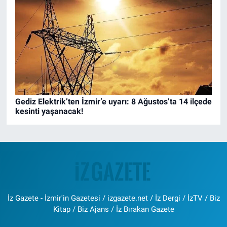
Gediz Elektrik’ten İzmir’e uyarı: 8 Ağustos’ta 14 ilçede
kesinti yaşanacak!
İz Gazete - İzmir'in Gazetesi / izgazete.net / İz Dergi / İzTV / Biz
Kitap / Biz Ajans / İz Bırakan Gazete