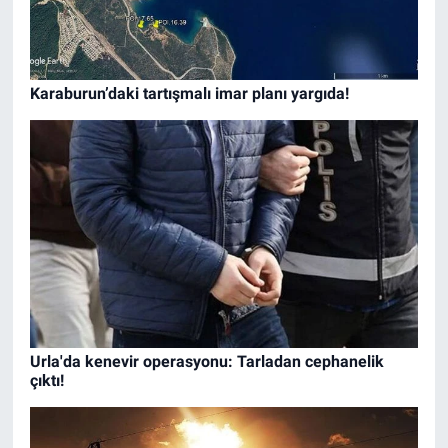
Karaburun’daki tartışmalı imar planı yargıda!
Urla'da kenevir operasyonu: Tarladan cephanelik
çıktı!