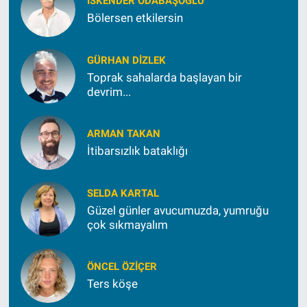
İSKENDER ODABAŞOĞLU
Bölersen etkilersin
GÜRHAN DIZLEK
Toprak sahalarda başlayan bir
devrim...
ARMAN TAKAN
İtibarsızlık bataklığı
SELDA KARTAL
Güzel günler avucumuzda, yumruğu
çok sıkmayalım
ÖNCEL ÖZIÇER
Ters köşe