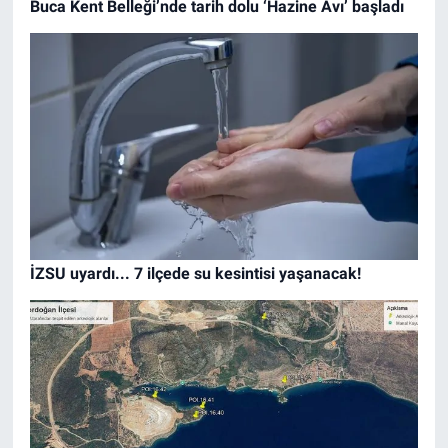
Buca Kent Belleği’nde tarih dolu ‘Hazine Avı’ başladı
İZSU uyardı... 7 ilçede su kesintisi yaşanacak!