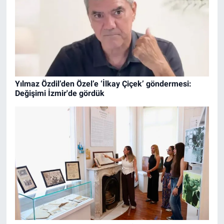
Yılmaz Özdil’den Özel’e ‘İlkay Çiçek’ göndermesi:
Değişimi İzmir'de gördük