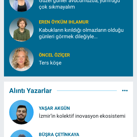
Güzel günler avucumuzda, yumruğu
çok sıkmayalım
EREN ÖYKÜM IHLAMUR
Kabukların kırıldığı olmazların olduğu
günleri görmek dileğiyle...
ÖNCEL ÖZIÇER
Ters köşe
Alıntı Yazarlar
YAŞAR AKGÜN
İzmir’in kolektif inovasyon ekosistemi
BÜŞRA ÇETINKAYA