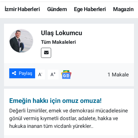
İzmir Haberleri
Gündem
Ege Haberleri
Magazin
Resmi İlanlar
Resmi Reklam
Ulaş Lokumcu
Tüm Makaleleri
YAŞAM
Paylaş
-
+
1 Makale
A
A
Emeğin hakkı için omuz omuza!
Değerli İzmirliler, emek ve demokrasi mücadelesine
gönül vermiş kıymetli dostlar, adalete, hakka ve
hukuka inanan tüm vicdanlı yürekler..