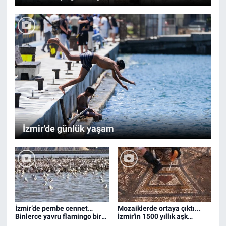
İzmir'de günlük yaşam
İzmir’de pembe cennet…
Mozaiklerde ortaya çıktı...
Binlerce yavru flamingo bir
İzmir'in 1500 yıllık aşk
arada
hikayesi