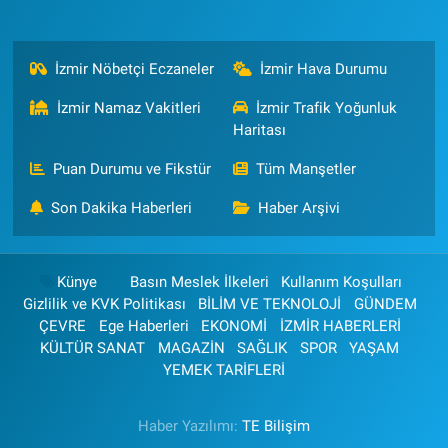
İzmir Nöbetçi Eczaneler
İzmir Hava Durumu
İzmir Namaz Vakitleri
İzmir Trafik Yoğunluk
Haritası
Puan Durumu ve Fikstür
Tüm Manşetler
Son Dakika Haberleri
Haber Arşivi
Künye
Basın Meslek İlkeleri
Kullanım Koşulları
Gizlilik ve KVK Politikası
BİLİM VE TEKNOLOJİ
GÜNDEM
ÇEVRE
Ege Haberleri
EKONOMİ
İZMİR HABERLERİ
KÜLTÜR SANAT
MAGAZİN
SAĞLIK
SPOR
YAŞAM
YEMEK TARİFLERİ
Haber Yazılımı:
TE Bilişim