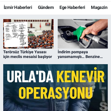
İzmir Haberleri
Gündem
Ege Haberleri
Magazin
Resmi İlanlar
İzmir Haberleri
Resmi Reklam
YAŞAM
Terörsüz Türkiye Yasası
İndirim pompaya
için meclis mesaisi başlıyor
yansımamıştı… Benzine
zam geliyor!