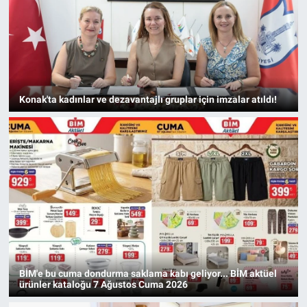
Konak'ta kadınlar ve dezavantajlı gruplar için imzalar atıldı!
BİM'e bu cuma dondurma saklama kabı geliyor... BİM aktüel
ürünler kataloğu 7 Ağustos Cuma 2026