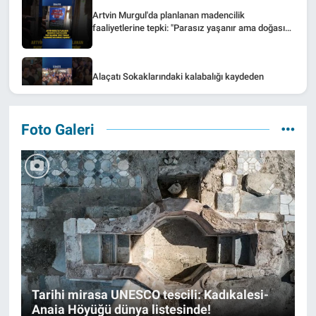
Artvin Murgul'da planlanan madencilik
faaliyetlerine tepki: "Parasız yaşanır ama doğasız
yaşanmaz"
Alaçatı Sokaklarındaki kalabalığı kaydeden
yurttaş: Gelmeyi düşünüyorsanız bir daha
düşünün #çeşme
Foto Galeri
Doruk Madencilik'te çalışan Bir işçi: Dokuz aydır
ben kiramı ödememişim, illa int*har mı edeyim?
Tarihi mirasa UNESCO tescili: Kadıkalesi-
Anaia Höyüğü dünya listesinde!