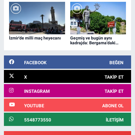
İzmir'de milli maç heyecanı
Geçmiş ve bugün aynı
kadrajda: Bergama'daki
Akropolis ziyaretçileri
büyülüyor!
FACEBOOK
BEĞEN
X
TAKIP ET
INSTAGRAM
TAKIP ET
YOUTUBE
ABONE OL
5548773550
İLETIŞIM