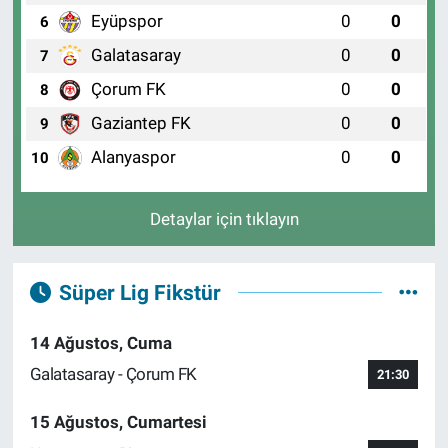
İnci Eczanesi
Eyüpspor
0
0
6
Fevzipaşa Bulvarı No:6 Gümrük Konak İzmir
Galatasaray
0
0
7
0 (232) 445 43 86
Yol Tarifi Al
Çorum FK
0
0
8
Yeni Hatay Eczanesi
Gaziantep FK
0
0
9
Çankaya Mahallesi, 131 Sokak No:85 C Konak İzmir
Alanyaspor
0
0
10
0 (232) 489 86 78
Yol Tarifi Al
Detaylar için tıklayın
Süper Lig Fikstür
14 Ağustos, Cuma
Galatasaray - Çorum FK
21:30
15 Ağustos, Cumartesi