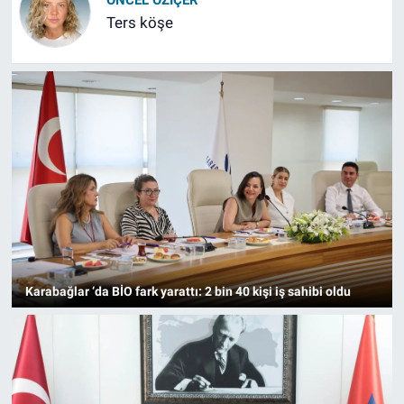
Ters köşe
Karabağlar ‘da BİO fark yarattı: 2 bin 40 kişi iş sahibi oldu