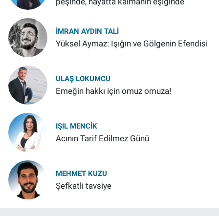
peşinde, hayatta kalmanın eşiğinde
İMRAN AYDIN TALI
Yüksel Aymaz: Işığın ve Gölgenin Efendisi
ULAŞ LOKUMCU
Emeğin hakkı için omuz omuza!
IŞIL MENCIK
Acının Tarif Edilmez Günü
MEHMET KUZU
Şefkatli tavsiye