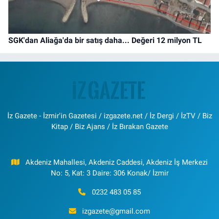
SGK'dan Aliağa'da bir satış daha... Değeri 12 milyon TL
İz Gazete - İzmir'in Gazetesi / izgazete.net / İz Dergi / İzTV / Biz
Kitap / Biz Ajans / İz Bırakan Gazete
Akdeniz Mahallesi, Akdeniz Caddesi, Akdeniz İş Merkezi
No: 5, Kat: 3 Daire: 306 Konak/ İzmir
0232 483 05 85
izgazete@gmail.com