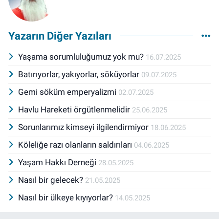
Yazarın Diğer Yazıları
Yaşama sorumluluğumuz yok mu?
16.07.2025
Batırıyorlar, yakıyorlar, söküyorlar
09.07.2025
Gemi söküm emperyalizmi
02.07.2025
Havlu Hareketi örgütlenmelidir
25.06.2025
Sorunlarımız kimseyi ilgilendirmiyor
18.06.2025
Köleliğe razı olanların saldırıları
04.06.2025
Yaşam Hakkı Derneği
28.05.2025
Nasıl bir gelecek?
21.05.2025
Nasıl bir ülkeye kıyıyorlar?
14.05.2025