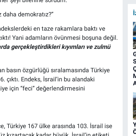
İ
iz daha demokratız?”
ndekslerdeki en taze rakamlara baktı ve
 çıktı! Yani adamların övünmesi boşuna değil.
larda gerçekleştirdikleri kıyımları ve zulmü
G
S
Ç
an basın özgürlüğü sıralamasında Türkiye
. çıktı. Endeks, İsrail’in bu alandaki
A
iye için “feci” değerlendirmesini
Y
, Türkiye 167 ülke arasında 103. İsrail ise
z kızartacak kadar büyük. İsrail’in etiketi