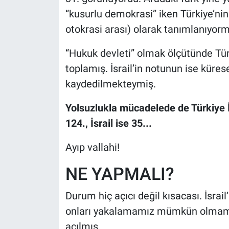
“kusurlu demokrasi” iken Türkiye’nink
otokrasi arası) olarak tanımlanıyorm
“Hukuk devleti” olmak ölçütünde Tür
toplamış. İsrail’in notunun ise küre
kaydedilmekteymiş.
Yolsuzlukla mücadelede de Türkiye İs
124., İsrail ise 35...
Ayıp vallahi!
NE YAPMALI?
Durum hiç açıcı değil kısacası. İsra
onları yakalamamız mümkün olmamış
açılmış.