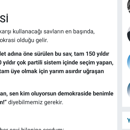
Sİ
 karşı kullanacağı savların en başında,
okrasi olduğu gelir.
et adına öne sürülen bu sav, tam 150 yıldır
ıldır çok partili sistem içinde seçim yapan,
 tam üye olmak için yarım asırdır uğraşan
dan, sen kim oluyorsun demokraside benimle
m!”
diyebilmemiz gerekir.
Y
her şeyi bilenine sordum: