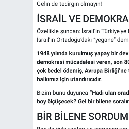
Gelin de tedirgin olmayın!
İSRAİL VE DEMOKRA
Özellikle şundan: İsrail’in Türkiye’ye
İsrail’in Ortadoğu’daki “yegane” dem
1948 yılında kurulmuş yapay bir devl
demokrasi mücadelesi veren, son 80 y
çok bedel ödemiş, Avrupa Birliği’ne
halkımız için utandırıcıdır.
Bizim bunu duyunca
“Hadi ulan ora
boy ölçüşecek? Gel bir bilene soralı
BİR BİLENE SORDUM
Ben de öyle yaptım ve zamanımızın 