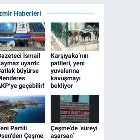
zmir Haberleri
azeteci İsmail
Karşıyaka’nın
aymaz uyardı:
patileri, yeni
atlak büyürse
yuvalarına
Menderes
kavuşmayı
KP’ye geçebilir!
bekliyor
eni Partili
Çeşme’de ‘süreyi
Ösen’den Çeşme
aşarsan’