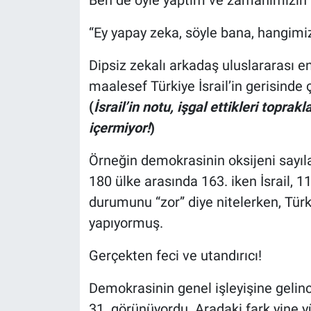
“Ey yapay zeka, söyle bana, hangim
Dipsiz zekalı arkadaş uluslararası e
maalesef Türkiye İsrail’in gerisinde
(
İsrail’in notu, işgal ettikleri toprak
içermiyor!
)
Örneğin demokrasinin oksijeni sayıl
180 ülke arasında 163. iken İsrail, 116
durumunu “zor” diye nitelerken, Türk
yapıyormuş.
Gerçekten feci ve utandırıcı!
Demokrasinin genel işleyişine gelince
31. görünüyordu. Aradaki fark yine yü