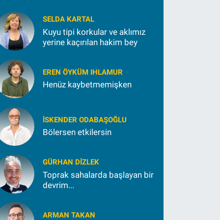
18
32
SELDA KARTAL
Kuyu tipi korkular ve aklımız
yerine kaçırılan hakim bey
EREN ÖYKÜM IHLAMUR
Henüz kaybetmemişken
İSKENDER ODABAŞOĞLU
Bölersen etkilersin
GÜRHAN DIZLEK
Toprak sahalarda başlayan bir
devrim...
ARMAN TAKAN