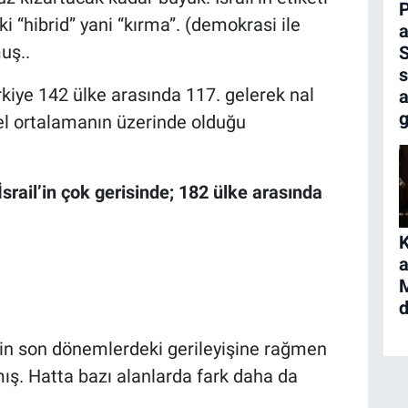
P
i “hibrid” yani “kırma”. (demokrasi ile
a
uş..
s
kiye 142 ülke arasında 117. gelerek nal
a
g
sel ortalamanın üzerinde olduğu
rail’in çok gerisinde; 182 ülke arasında
K
a
il’in son dönemlerdeki gerileyişine rağmen
. Hatta bazı alanlarda fark daha da