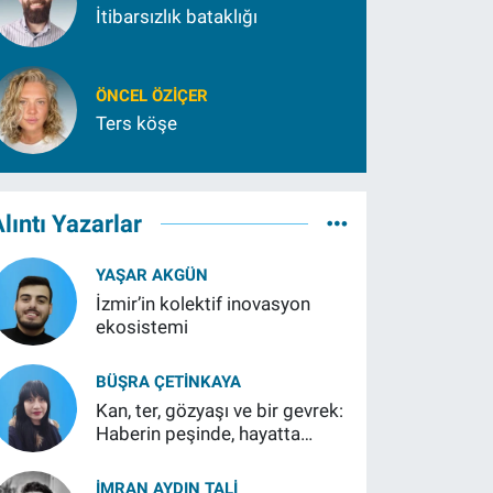
İtibarsızlık bataklığı
ÖNCEL ÖZIÇER
Ters köşe
lıntı Yazarlar
YAŞAR AKGÜN
İzmir’in kolektif inovasyon
ekosistemi
BÜŞRA ÇETINKAYA
Kan, ter, gözyaşı ve bir gevrek:
Haberin peşinde, hayatta
kalmanın eşiğinde
İMRAN AYDIN TALI