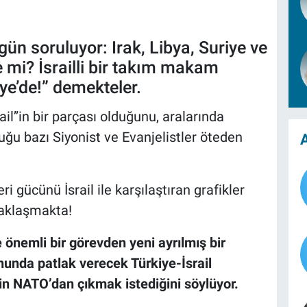
n soruluyor: Irak, Libya, Suriye ve
e mi? İsrailli bir takım makam
iye’de!” demekteler.
il’’in bir parçası olduğunu, aralarında
u bazı Siyonist ve Evanjelistler öteden
A
i gücünü İsrail ile karşılaştıran grafikler
 yaklaşmakta!
 önemli bir görevden yeni ayrılmış bir
unda patlak verecek Türkiye-İsrail
in NATO’dan çıkmak istediğini söylüyor.