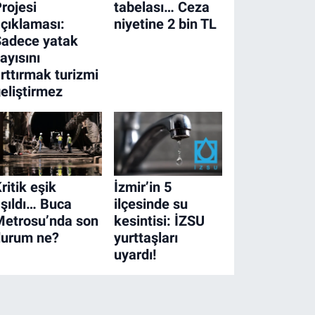
rojesi
tabelası… Ceza
çıklaması:
niyetine 2 bin TL
Sadece yatak
ayısını
rttırmak turizmi
eliştirmez
ritik eşik
İzmir’in 5
şıldı… Buca
ilçesinde su
Metrosu’nda son
kesintisi: İZSU
durum ne?
yurttaşları
uyardı!