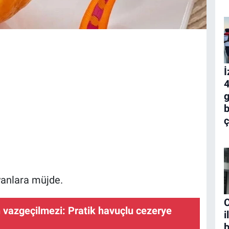
İ
4
g
b
ç
yanlara müjde.
C
n vazgeçilmezi: Pratik havuçlu cezerye
i
b