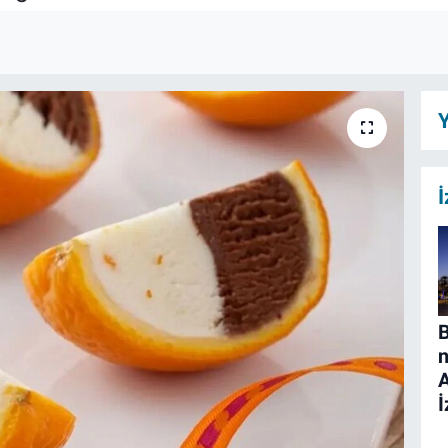
Y
İ
B
n
İ