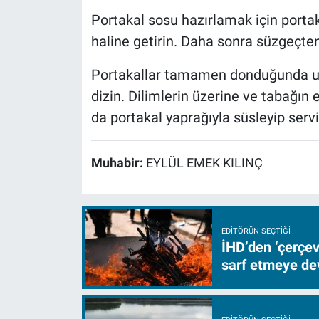
Portakal sosu hazırlamak için portaka
haline getirin. Daha sonra süzgeçten
Portakallar tamamen donduğunda uz
dizin. Dilimlerin üzerine ve tabağın 
da portakal yaprağıyla süsleyip servi
Muhabir:
EYLÜL EMEK KILINÇ
EDITÖRÜN SEÇTIĞI
İHD’den ‘çerçe
sarf etmeye d