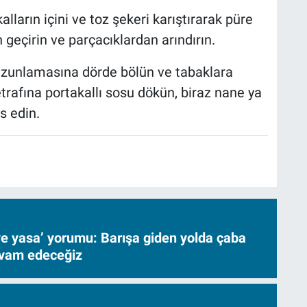
lların içini ve toz şekeri karıştırarak püre
 geçirin ve parçacıklardan arındırın.
unlamasına dörde bölün ve tabaklara
etrafına portakallı sosu dökün, biraz nane ya
s edin.
ve yasa’ yorumu: Barışa giden yolda çaba
evam edeceğiz