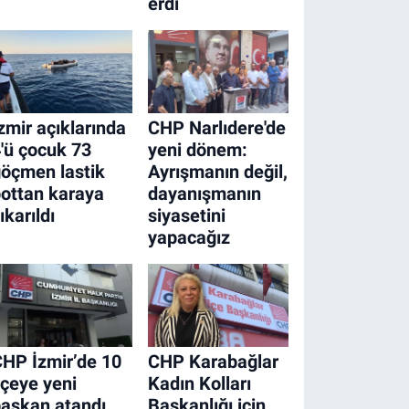
erdi
zmir açıklarında
CHP Narlıdere'de
'ü çocuk 73
yeni dönem:
öçmen lastik
Ayrışmanın değil,
ottan karaya
dayanışmanın
ıkarıldı
siyasetini
yapacağız
HP İzmir’de 10
CHP Karabağlar
lçeye yeni
Kadın Kolları
aşkan atandı
Başkanlığı için