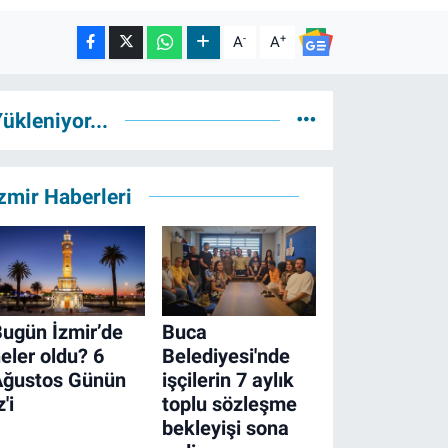
-
+
A
A
ükleniyor...
zmir Haberleri
ugün İzmir’de
Buca
eler oldu? 6
Belediyesi'nde
Ağustos Günün
işçilerin 7 aylık
z'i
toplu sözleşme
bekleyişi sona