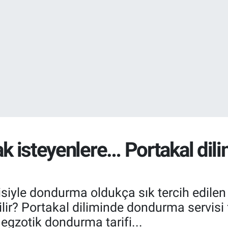
EURO
55,0317
%-0.
STERLİN
64,2463
%0.
mak isteyenlere… Portakal d
siyle dondurma oldukça sık tercih edilen bi
ir? Portakal diliminde dondurma servisi fa
 egzotik dondurma tarifi...