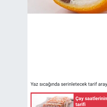
Yaz sıcağında serinletecek tarif ara
Çay saatlerini
tarifi