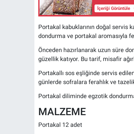
İçeriği Görüntüle
Portakal kabuklarının doğal servis ka
dondurma ve portakal aromasıyla fera
Önceden hazırlanarak uzun süre don
güzellik katıyor. Bu tarif, misafir ağı
Portakallı sos eşliğinde servis edil
günlerde sofralara ferahlık ve tazelik
Portakal diliminde egzotik dondurma t
MALZEME
Portakal 12 adet