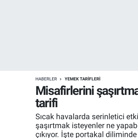
Resmi İlanlar
Resmi Reklam
YAŞAM
HABERLER
YEMEK TARİFLERİ
Misafirlerini şaşırt
tarifi
Sıcak havalarda serinletici etki
şaşırtmak isteyenler ne yapabil
çıkıyor. İşte portakal diliminde