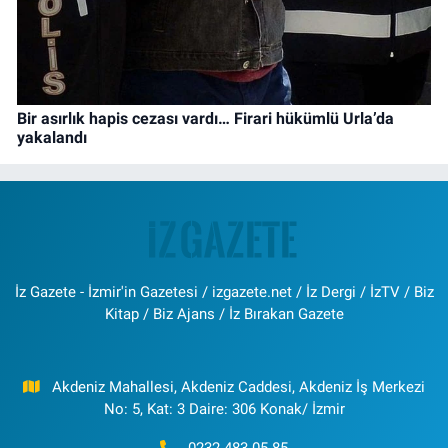
Bir asırlık hapis cezası vardı… Firari hükümlü Urla’da
yakalandı
İz Gazete - İzmir'in Gazetesi / izgazete.net / İz Dergi / İzTV / Biz
Kitap / Biz Ajans / İz Bırakan Gazete
Akdeniz Mahallesi, Akdeniz Caddesi, Akdeniz İş Merkezi
No: 5, Kat: 3 Daire: 306 Konak/ İzmir
0232 483 05 85