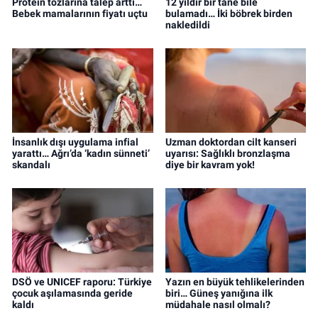
Protein tozlarına talep arttı…
12 yıldır bir tane bile
Bebek mamalarının fiyatı uçtu
bulamadı… İki böbrek birden
nakledildi
İnsanlık dışı uygulama infial
Uzman doktordan cilt kanseri
yarattı… Ağrı’da ‘kadın sünneti’
uyarısı: Sağlıklı bronzlaşma
skandalı
diye bir kavram yok!
DSÖ ve UNICEF raporu: Türkiye
Yazın en büyük tehlikelerinden
çocuk aşılamasında geride
biri… Güneş yanığına ilk
kaldı
müdahale nasıl olmalı?