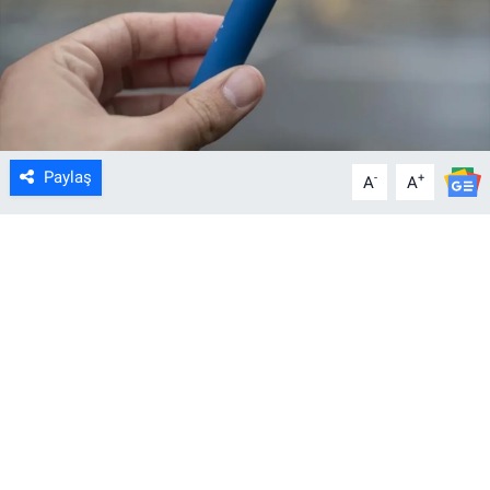
Paylaş
-
+
A
A