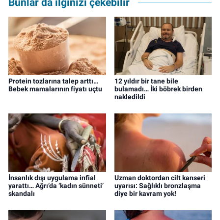
Bunlar da ilginizi çekebilir
ve editör olarak görev yapmaktadır.
Protein tozlarına talep arttı…
12 yıldır bir tane bile
Bebek mamalarının fiyatı uçtu
bulamadı… İki böbrek birden
nakledildi
İnsanlık dışı uygulama infial
Uzman doktordan cilt kanseri
yarattı… Ağrı’da ‘kadın sünneti’
uyarısı: Sağlıklı bronzlaşma
skandalı
diye bir kavram yok!