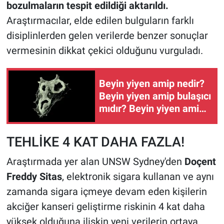
bozulmaların tespit edildiği aktarıldı.
Araştırmacılar, elde edilen bulguların farklı
disiplinlerden gelen verilerde benzer sonuçlar
vermesinin dikkat çekici olduğunu vurguladı.
Beyin yiyen amip nedir?
Beyin yiyen amip bulaşıcı
mıdır? Beyin yiyen amip
nerede bulaşır?
TEHLİKE 4 KAT DAHA FAZLA!
Araştırmada yer alan UNSW Sydney'den
Doçent
Freddy Sitas
, elektronik sigara kullanan ve aynı
zamanda sigara içmeye devam eden kişilerin
akciğer kanseri geliştirme riskinin 4 kat daha
yüksek olduğuna ilişkin yeni verilerin ortaya