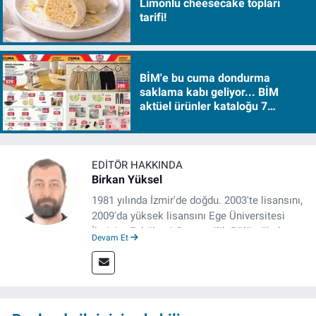
Limonlu cheesecake topları
tarifi!
BİM'e bu cuma dondurma
saklama kabı geliyor... BİM
aktüel ürünler kataloğu 7
Ağustos Cuma 2026
EDITÖR HAKKINDA
Birkan Yüksel
1981 yılında İzmir'de doğdu. 2003'te lisansını,
2009'da yüksek lisansını Ege Üniversitesi
İletişim Fakültesi Gazetecilik Bölümü'nde
Devam Et
tamamladı. 2011 yılında yüksek lisans
tezinden hareketle yazdığı "İdeoloji ve
Gündelik Hayatta Milliyetçilik" adlı kitabı,
Genesis Yayınevi tarafından basıldı. 2022
yılından bu yana İz Gazete'de sayfa yapımcısı