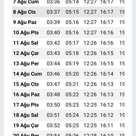
7 Ağu Cum
03:36
05:14
12:27
16:17
19:30
8 Ağu Cts
03:37
05:15
12:27
16:17
19:29
9 Ağu Paz
03:39
05:16
12:27
16:17
19:28
10 Ağu Pts
03:40
05:16
12:27
16:16
19:27
11 Ağu Sal
03:42
05:17
12:26
16:16
19:25
12 Ağu Çar
03:43
05:18
12:26
16:15
19:24
13 Ağu Per
03:44
05:19
12:26
16:15
19:23
14 Ağu Cum
03:46
05:20
12:26
16:14
19:22
15 Ağu Cts
03:47
05:21
12:26
16:13
19:20
16 Ağu Paz
03:48
05:22
12:26
16:13
19:19
17 Ağu Pts
03:50
05:23
12:25
16:12
19:18
18 Ağu Sal
03:51
05:24
12:25
16:12
19:16
19 Ağu Çar
03:52
05:25
12:25
16:11
19:15
20 Ağu Per
03:54
05:26
12:25
16:10
19:13