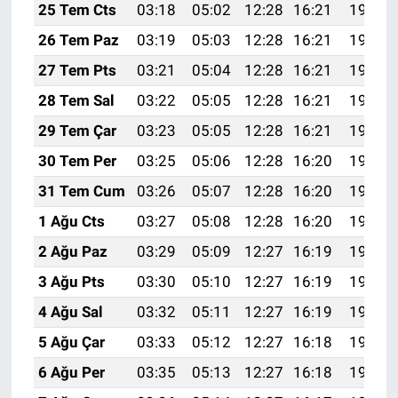
25 Tem Cts
03:18
05:02
12:28
16:21
19:43
26 Tem Paz
03:19
05:03
12:28
16:21
19:43
27 Tem Pts
03:21
05:04
12:28
16:21
19:42
28 Tem Sal
03:22
05:05
12:28
16:21
19:41
29 Tem Çar
03:23
05:05
12:28
16:21
19:40
30 Tem Per
03:25
05:06
12:28
16:20
19:39
31 Tem Cum
03:26
05:07
12:28
16:20
19:38
1 Ağu Cts
03:27
05:08
12:28
16:20
19:37
2 Ağu Paz
03:29
05:09
12:27
16:19
19:36
3 Ağu Pts
03:30
05:10
12:27
16:19
19:35
4 Ağu Sal
03:32
05:11
12:27
16:19
19:34
5 Ağu Çar
03:33
05:12
12:27
16:18
19:33
6 Ağu Per
03:35
05:13
12:27
16:18
19:31