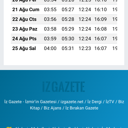
21 Ağu Cum
03:55
05:27
12:24
16:10
19:12
22 Ağu Cts
03:56
05:28
12:24
16:09
19:11
23 Ağu Paz
03:58
05:29
12:24
16:08
19:09
24 Ağu Pts
03:59
05:30
12:24
16:07
19:08
25 Ağu Sal
04:00
05:31
12:23
16:07
19:06
İz Gazete - İzmir'in Gazetesi / izgazete.net / İz Dergi / İzTV / Biz
Kitap / Biz Ajans / İz Bırakan Gazete