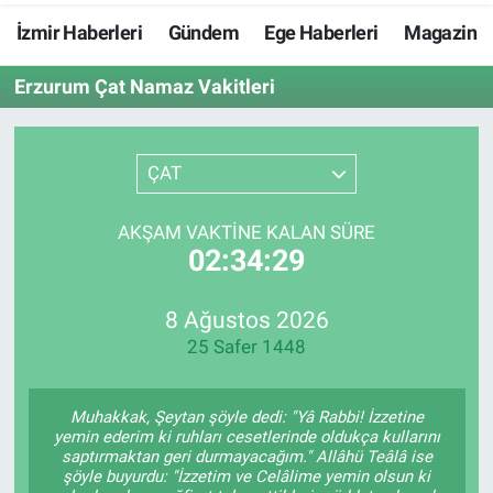
İzmir Haberleri
Gündem
Ege Haberleri
Magazin
Resmi İlanlar
Erzurum Çat Namaz Vakitleri
Resmi Reklam
YAŞAM
ÇAT
AKŞAM VAKTINE KALAN SÜRE
02:34:28
8 Ağustos 2026
25 Safer 1448
Muhakkak, Şeytan şöyle dedi: "Yâ Rabbi! İzzetine
yemin ederim ki ruhları cesetlerinde oldukça kullarını
saptırmaktan geri durmayacağım." Allâhü Teâlâ ise
şöyle buyurdu: "İzzetim ve Celâlime yemin olsun ki