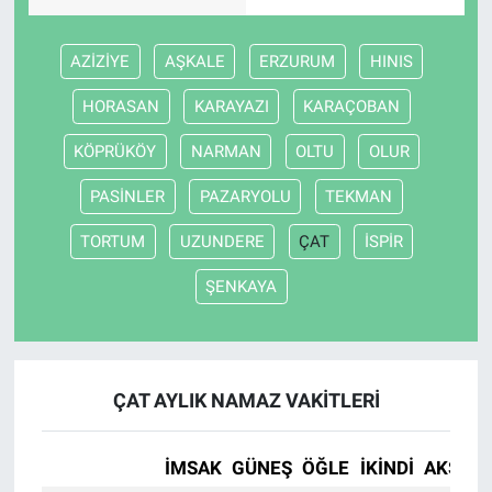
AZİZİYE
AŞKALE
ERZURUM
HINIS
HORASAN
KARAYAZI
KARAÇOBAN
KÖPRÜKÖY
NARMAN
OLTU
OLUR
PASİNLER
PAZARYOLU
TEKMAN
TORTUM
UZUNDERE
ÇAT
İSPİR
ŞENKAYA
ÇAT AYLIK NAMAZ VAKITLERI
İMSAK
GÜNEŞ
ÖĞLE
İKINDI
AKŞAM