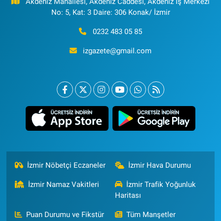
Akdeniz Mahallesi, Akdeniz Caddesi, Akdeniz İş Merkezi
No: 5, Kat: 3 Daire: 306 Konak/ İzmir
0232 483 05 85
izgazete@gmail.com
İzmir Nöbetçi Eczaneler
İzmir Hava Durumu
İzmir Namaz Vakitleri
İzmir Trafik Yoğunluk
Haritası
Puan Durumu ve Fikstür
Tüm Manşetler