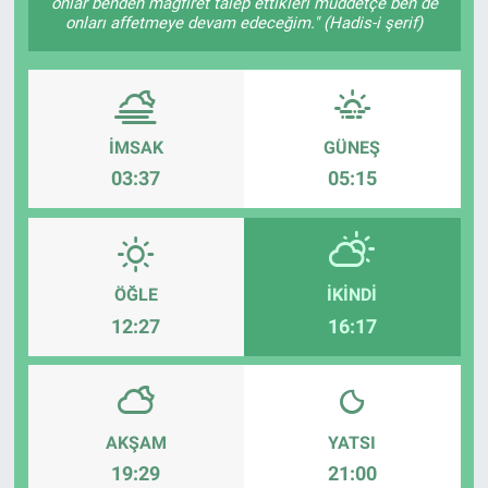
onlar benden mağfiret talep ettikleri müddetçe ben de
onları affetmeye devam edeceğim." (Hadis-i şerif)
İMSAK
GÜNEŞ
03:37
05:15
ÖĞLE
İKINDI
12:27
16:17
AKŞAM
YATSI
19:29
21:00