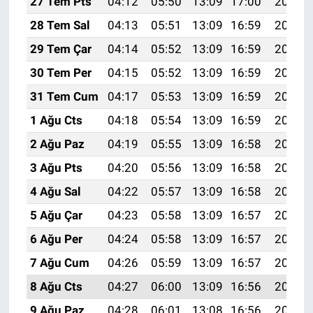
27 Tem Pts
04:12
05:50
13:09
17:00
20:19
28 Tem Sal
04:13
05:51
13:09
16:59
20:18
29 Tem Çar
04:14
05:52
13:09
16:59
20:17
30 Tem Per
04:15
05:52
13:09
16:59
20:16
31 Tem Cum
04:17
05:53
13:09
16:59
20:15
1 Ağu Cts
04:18
05:54
13:09
16:59
20:14
2 Ağu Paz
04:19
05:55
13:09
16:58
20:13
3 Ağu Pts
04:20
05:56
13:09
16:58
20:12
4 Ağu Sal
04:22
05:57
13:09
16:58
20:11
5 Ağu Çar
04:23
05:58
13:09
16:57
20:10
6 Ağu Per
04:24
05:58
13:09
16:57
20:09
7 Ağu Cum
04:26
05:59
13:09
16:57
20:08
8 Ağu Cts
04:27
06:00
13:09
16:56
20:07
9 Ağu Paz
04:28
06:01
13:08
16:56
20:06