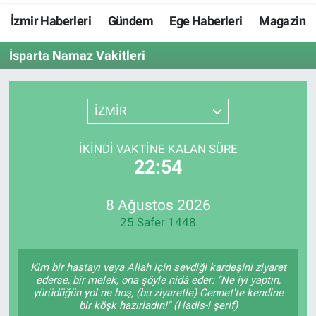
İzmir Haberleri
Gündem
Ege Haberleri
Magazin
Resmi İlanlar
İsparta Namaz Vakitleri
Resmi Reklam
YAŞAM
İZMİR
İKINDI VAKTINE KALAN SÜRE
22:53
8 Ağustos 2026
25 Safer 1448
Kim bir hastayı veya Allah için sevdiği kardeşini ziyaret
ederse, bir melek, ona şöyle nidâ eder: "Ne iyi yaptın,
yürüdüğün yol ne hoş, (bu ziyaretle) Cennet'te kendine
bir köşk hazırladın!" (Hadis-i şerif)