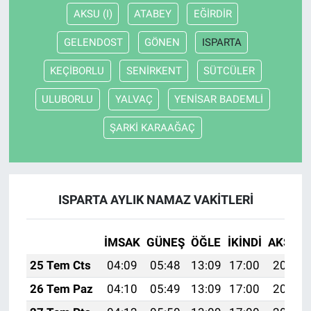
AKSU (I)
ATABEY
EĞİRDİR
GELENDOST
GÖNEN
ISPARTA
KEÇİBORLU
SENİRKENT
SÜTCÜLER
ULUBORLU
YALVAÇ
YENİSAR BADEMLİ
ŞARKİ KARAAĞAÇ
ISPARTA AYLIK NAMAZ VAKITLERI
İMSAK
GÜNEŞ
ÖĞLE
İKINDI
AKŞAM
25 Tem Cts
04:09
05:48
13:09
17:00
20:20
26 Tem Paz
04:10
05:49
13:09
17:00
20:20