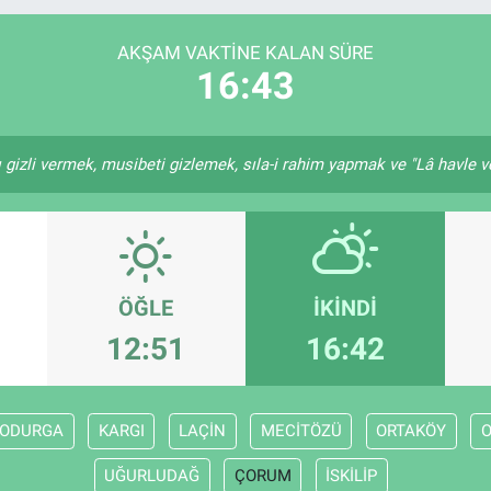
DOLAR
47,7436
%0.
EURO
55,2510
%0.
AKŞAM VAKTINE KALAN SÜRE
16:42
gizli vermek, musibeti gizlemek, sıla-i rahim yapmak ve "Lâ havle ve 
ÖĞLE
İKINDI
12:51
16:42
ODURGA
KARGI
LAÇİN
MECİTÖZÜ
ORTAKÖY
UĞURLUDAĞ
ÇORUM
İSKİLİP