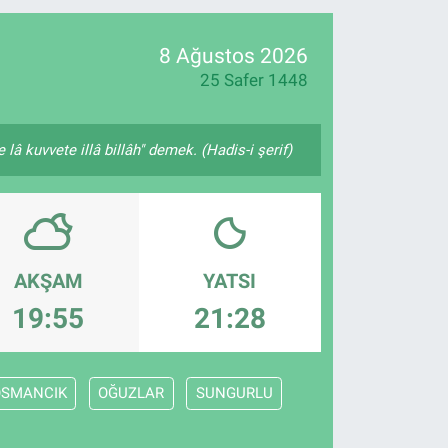
18
32
8 Ağustos 2026
25 Safer 1448
lâ kuvvete illâ billâh" demek. (Hadis-i şerif)
AKŞAM
YATSI
19:55
21:28
OSMANCIK
OĞUZLAR
SUNGURLU