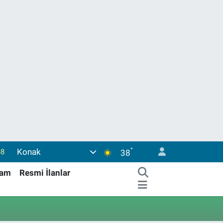
°
Konak
38
38
03
şam
Resmi İlanlar
14
18