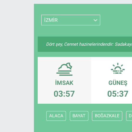
Resmi İlanlar
İZMİR
Resmi Reklam
YAŞAM
Dört şey, Cennet hazinelerindendir: Sadakayı 
İMSAK
GÜNEŞ
03:57
05:37
ALACA
BAYAT
BOĞAZKALE
D