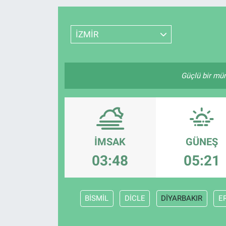
Resmi İlanlar
İZMİR
Resmi Reklam
YAŞAM
Güçlü bir müm
İMSAK
GÜNEŞ
03:48
05:21
BİSMİL
DİCLE
DİYARBAKIR
E