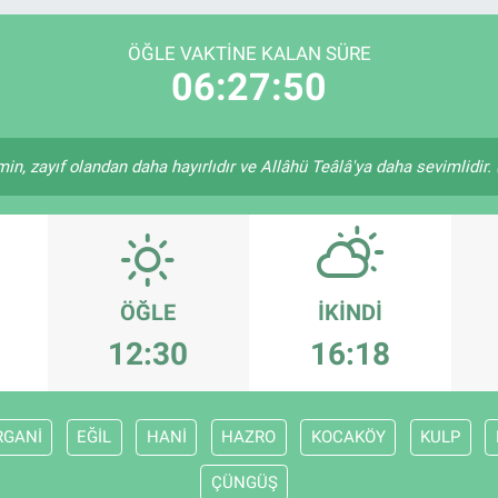
DOLAR
47,7436
%0.
EURO
55,2510
%0.
ÖĞLE VAKTINE KALAN SÜRE
06:27:49
in, zayıf olandan daha hayırlıdır ve Allâhü Teâlâ'ya daha sevimlidir. (
ÖĞLE
İKINDI
12:30
16:18
RGANİ
EĞİL
HANİ
HAZRO
KOCAKÖY
KULP
ÇÜNGÜŞ