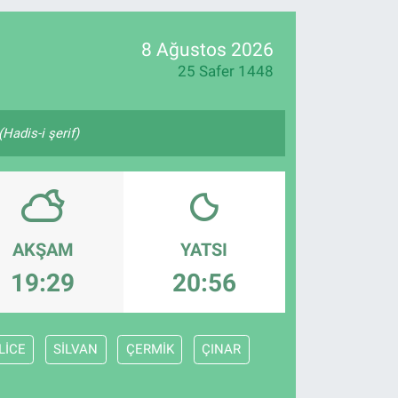
18
32
8 Ağustos 2026
25 Safer 1448
Hadis-i şerif)
AKŞAM
YATSI
19:29
20:56
LİCE
SİLVAN
ÇERMİK
ÇINAR