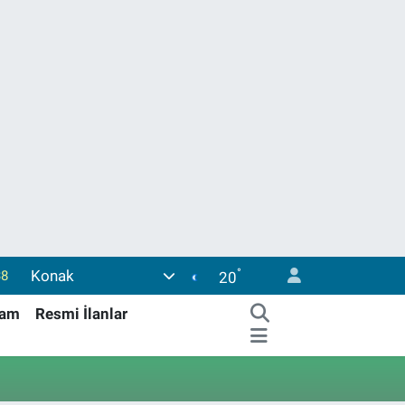
°
Konak
38
20
03
şam
Resmi İlanlar
14
11