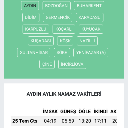
AYDIN
BOZDOĞAN
BUHARKENT
DİDİM
GERMENCİK
KARACASU
KARPUZLU
KOÇARLI
KUYUCAK
KUŞADASI
KÖŞK
NAZİLLİ
SULTANHİSAR
SÖKE
YENİPAZAR (A)
ÇİNE
İNCİRLİOVA
AYDIN AYLIK NAMAZ VAKITLERI
İMSAK
GÜNEŞ
ÖĞLE
İKINDI
AKŞAM
25 Tem Cts
04:19
05:59
13:20
17:11
20:31