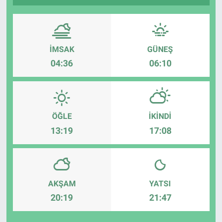
İMSAK
GÜNEŞ
04:36
06:10
ÖĞLE
İKINDI
13:19
17:08
AKŞAM
YATSI
20:19
21:47