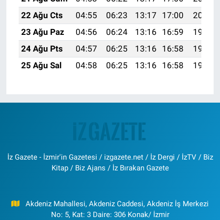
22 Ağu Cts
04:55
06:23
13:17
17:00
20:01
23 Ağu Paz
04:56
06:24
13:16
16:59
19:59
24 Ağu Pts
04:57
06:25
13:16
16:58
19:58
25 Ağu Sal
04:58
06:25
13:16
16:58
19:56
İz Gazete - İzmir'in Gazetesi / izgazete.net / İz Dergi / İzTV / Biz
Kitap / Biz Ajans / İz Bırakan Gazete
Akdeniz Mahallesi, Akdeniz Caddesi, Akdeniz İş Merkezi
No: 5, Kat: 3 Daire: 306 Konak/ İzmir