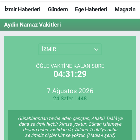
İzmir Haberleri
Gündem
Ege Haberleri
Magazin
Resmi İlanlar
Aydin Namaz Vakitleri
Resmi Reklam
YAŞAM
İZMİR
ÖĞLE VAKTINE KALAN SÜRE
04:31:28
7 Ağustos 2026
24 Safer 1448
Günahlarından tevbe eden gençten, Allâhü Teâlâ'ya
daha sevimli hiçbir kimse yoktur. Günah işlemeye
devam eden yaşlıdan da, Allâhü Teâlâ'ya daha
sevimsiz hiçbir kimse yoktur. (Hadis-i şerif)