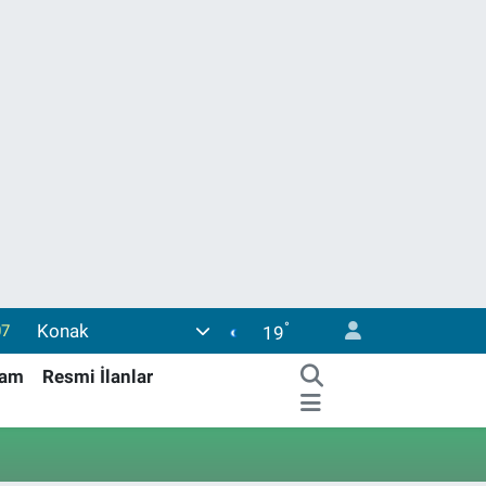
°
Konak
07
19
45
şam
Resmi İlanlar
0
63