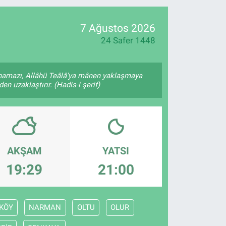
16
02
7 Ağustos 2026
24 Safer 1448
 namazı, Allâhü Teâlâ'ya mânen yaklaşmaya
en uzaklaştırır. (Hadis-i şerif)
AKŞAM
YATSI
19:29
21:00
KÖY
NARMAN
OLTU
OLUR