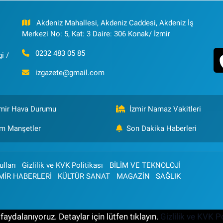
Akdeniz Mahallesi, Akdeniz Caddesi, Akdeniz İş
Merkezi No: 5, Kat: 3 Daire: 306 Konak/ İzmir
0232 483 05 85
i /
izgazete@gmail.com
zmir Hava Durumu
İzmir Namaz Vakitleri
m Manşetler
Son Dakika Haberleri
lları
Gizlilik ve KVK Politikası
BİLİM VE TEKNOLOJİ
MİR HABERLERİ
KÜLTÜR SANAT
MAGAZİN
SAĞLIK
aydalanıyoruz. Detaylar için lütfen tıklayın.
Gizlilik ve KVK Po