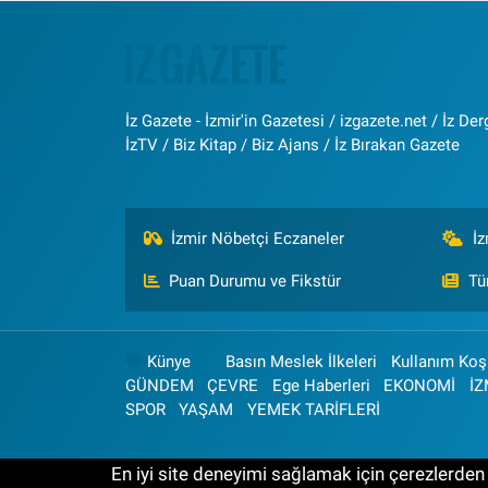
İz Gazete - İzmir'in Gazetesi / izgazete.net / İz Derg
İzTV / Biz Kitap / Biz Ajans / İz Bırakan Gazete
İzmir Nöbetçi Eczaneler
İ
Puan Durumu ve Fikstür
Tü
Künye
Basın Meslek İlkeleri
Kullanım Koşu
GÜNDEM
ÇEVRE
Ege Haberleri
EKONOMİ
İZ
SPOR
YAŞAM
YEMEK TARİFLERİ
En iyi site deneyimi sağlamak için çerezlerden f