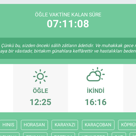
DOLAR
47,7143
%0.
EURO
55,0317
%-0.
ÖĞLE VAKTINE KALAN SÜRE
07:11:08
Çünkü bu, sizden önceki sâlih zâtların âdetidir. Ve muhakkak gece
a bir vâsıtadır, birtakım günahlara keffârettir ve hastalıkları bedend
ÖĞLE
İKINDI
12:25
16:16
HINIS
HORASAN
KARAYAZI
KARAÇOBAN
KÖPRÜ