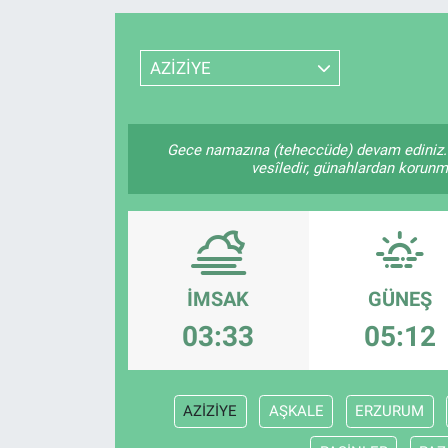
Resmi İlanlar
AZİZİYE
Resmi Reklam
YAŞAM
Gece namazına (teheccüde) devam ediniz. 
vesîledir, günahlardan korunmay
İMSAK
GÜNEŞ
03:33
05:12
AZİZİYE
AŞKALE
ERZURUM