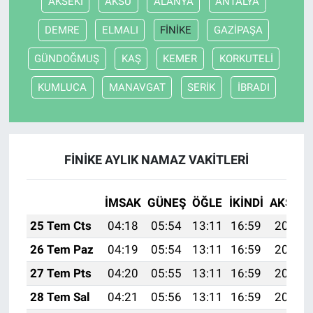
AKSEKİ
AKSU
ALANYA
ANTALYA
DEMRE
ELMALI
FİNİKE
GAZİPAŞA
GÜNDOĞMUŞ
KAŞ
KEMER
KORKUTELİ
KUMLUCA
MANAVGAT
SERİK
İBRADI
FİNİKE AYLIK NAMAZ VAKITLERI
İMSAK
GÜNEŞ
ÖĞLE
İKINDI
AKŞAM
25 Tem Cts
04:18
05:54
13:11
16:59
20:19
26 Tem Paz
04:19
05:54
13:11
16:59
20:18
27 Tem Pts
04:20
05:55
13:11
16:59
20:17
28 Tem Sal
04:21
05:56
13:11
16:59
20:16