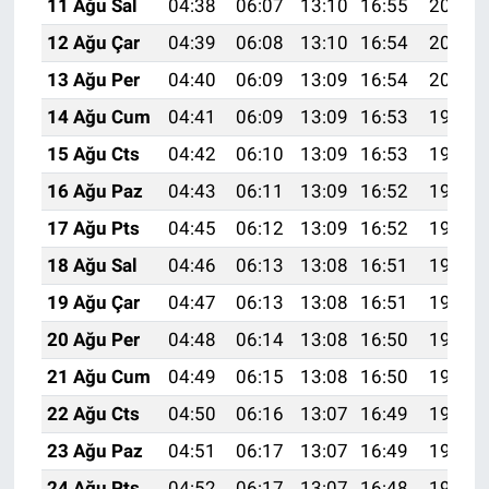
11 Ağu Sal
04:38
06:07
13:10
16:55
20:03
12 Ağu Çar
04:39
06:08
13:10
16:54
20:01
13 Ağu Per
04:40
06:09
13:09
16:54
20:00
14 Ağu Cum
04:41
06:09
13:09
16:53
19:59
15 Ağu Cts
04:42
06:10
13:09
16:53
19:58
16 Ağu Paz
04:43
06:11
13:09
16:52
19:57
17 Ağu Pts
04:45
06:12
13:09
16:52
19:56
18 Ağu Sal
04:46
06:13
13:08
16:51
19:54
19 Ağu Çar
04:47
06:13
13:08
16:51
19:53
20 Ağu Per
04:48
06:14
13:08
16:50
19:52
21 Ağu Cum
04:49
06:15
13:08
16:50
19:50
22 Ağu Cts
04:50
06:16
13:07
16:49
19:49
23 Ağu Paz
04:51
06:17
13:07
16:49
19:48
24 Ağu Pts
04:52
06:17
13:07
16:48
19:47