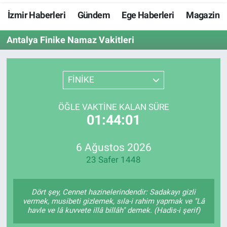
İzmir Haberleri
Gündem
Ege Haberleri
Magazin
Resmi İlanlar
Antalya Finike Namaz Vakitleri
Resmi Reklam
YAŞAM
FİNİKE
ÖĞLE VAKTINE KALAN SÜRE
01:44:00
6 Ağustos 2026
23 Safer 1448
Dört şey, Cennet hazinelerindendir: Sadakayı gizli
vermek, musibeti gizlemek, sıla-i rahim yapmak ve "Lâ
havle ve lâ kuvvete illâ billâh" demek. (Hadis-i şerif)