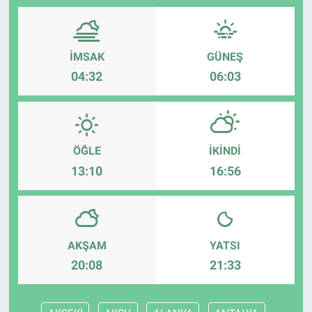
İMSAK
GÜNEŞ
04:32
06:03
ÖĞLE
İKINDI
13:10
16:56
AKŞAM
YATSI
20:08
21:33