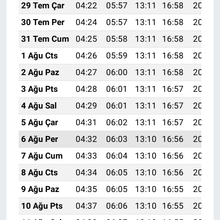
29 Tem Çar
04:22
05:57
13:11
16:58
20:15
30 Tem Per
04:24
05:57
13:11
16:58
20:15
31 Tem Cum
04:25
05:58
13:11
16:58
20:14
1 Ağu Cts
04:26
05:59
13:11
16:58
20:13
2 Ağu Paz
04:27
06:00
13:11
16:58
20:12
3 Ağu Pts
04:28
06:01
13:11
16:57
20:11
4 Ağu Sal
04:29
06:01
13:11
16:57
20:10
5 Ağu Çar
04:31
06:02
13:11
16:57
20:09
6 Ağu Per
04:32
06:03
13:10
16:56
20:08
7 Ağu Cum
04:33
06:04
13:10
16:56
20:07
8 Ağu Cts
04:34
06:05
13:10
16:56
20:06
9 Ağu Paz
04:35
06:05
13:10
16:55
20:05
10 Ağu Pts
04:37
06:06
13:10
16:55
20:04