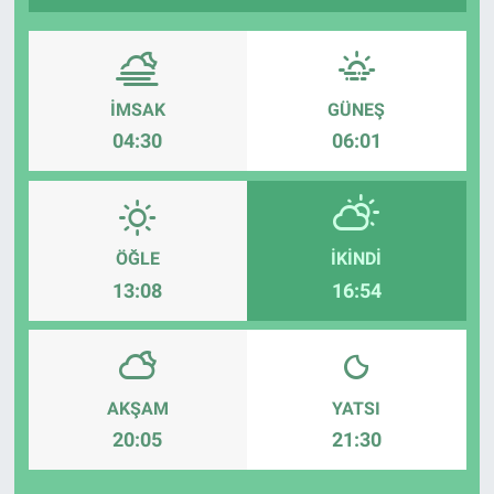
İMSAK
GÜNEŞ
04:30
06:01
ÖĞLE
İKINDI
13:08
16:54
AKŞAM
YATSI
20:05
21:30