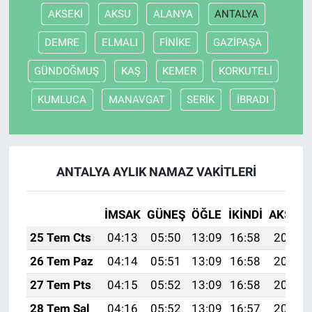
AKSEKİ
AKSU
ALANYA
ANTALYA
DEMRE
ELMALI
FİNİKE
GAZİPAŞA
GÜNDOĞMUŞ
KAŞ
KEMER
KORKUTELİ
KUMLUCA
MANAVGAT
SERİK
İBRADI
ANTALYA AYLIK NAMAZ VAKITLERI
İMSAK
GÜNEŞ
ÖĞLE
İKINDI
AKŞAM
25 Tem Cts
04:13
05:50
13:09
16:58
20:18
26 Tem Paz
04:14
05:51
13:09
16:58
20:17
27 Tem Pts
04:15
05:52
13:09
16:58
20:16
28 Tem Sal
04:16
05:52
13:09
16:57
20:15