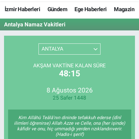
İzmir Haberleri
Gündem
Ege Haberleri
Magazin
Resmi İlanlar
Antalya Namaz Vakitleri
Resmi Reklam
YAŞAM
ANTALYA
AKŞAM VAKTINE KALAN SÜRE
48:14
8 Ağustos 2026
25 Safer 1448
Kim Allâhü Teâlâ'nın dininde tefakkuh ederse (dînî
ilimleri öğrenirse) Allah Azze ve Celle, ona (her işinde)
kâfidir ve onu, hiç ummadığı yerden rızıklandırıverir.
(Hadis-i şerif)