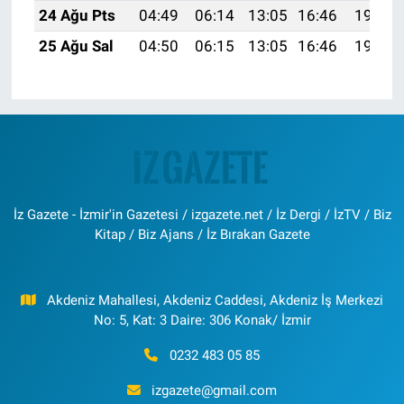
24 Ağu Pts
04:49
06:14
13:05
16:46
19:45
25 Ağu Sal
04:50
06:15
13:05
16:46
19:44
İz Gazete - İzmir'in Gazetesi / izgazete.net / İz Dergi / İzTV / Biz
Kitap / Biz Ajans / İz Bırakan Gazete
Akdeniz Mahallesi, Akdeniz Caddesi, Akdeniz İş Merkezi
No: 5, Kat: 3 Daire: 306 Konak/ İzmir
0232 483 05 85
izgazete@gmail.com