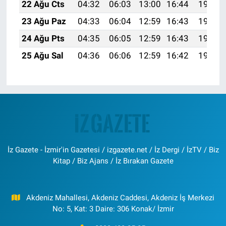
22 Ağu Cts
04:32
06:03
13:00
16:44
19:46
23 Ağu Paz
04:33
06:04
12:59
16:43
19:45
24 Ağu Pts
04:35
06:05
12:59
16:43
19:43
25 Ağu Sal
04:36
06:06
12:59
16:42
19:42
İz Gazete - İzmir'in Gazetesi / izgazete.net / İz Dergi / İzTV / Biz
Kitap / Biz Ajans / İz Bırakan Gazete
Akdeniz Mahallesi, Akdeniz Caddesi, Akdeniz İş Merkezi
No: 5, Kat: 3 Daire: 306 Konak/ İzmir