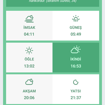
nankördür. (İbrâhîm Sûresi, 34)
İMSAK
GÜNEŞ
04:11
05:49
ÖĞLE
İKINDI
13:02
16:53
AKŞAM
YATSI
20:06
21:37