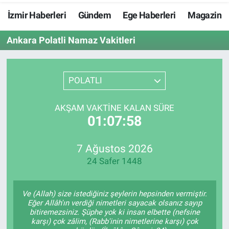
İzmir Haberleri
Gündem
Ege Haberleri
Magazin
Resmi İlanlar
Ankara Polatli Namaz Vakitleri
Resmi Reklam
YAŞAM
POLATLI
AKŞAM VAKTINE KALAN SÜRE
01:07:58
7 Ağustos 2026
24 Safer 1448
Ve (Allah) size istediğiniz şeylerin hepsinden vermiştir.
Eğer Allâh'ın verdiği nimetleri sayacak olsanız sayıp
bitiremezsiniz. Şüphe yok ki insan elbette (nefsine
karşı) çok zâlim, (Rabb'inin nimetlerine karşı) çok