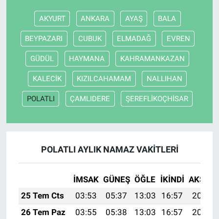
AKYURT
ANKARA
AYAŞ
BALA
BEYPAZARI
CUBUK
ELMADAĞ
EVREN
GÜDÜL
HAYMANA
KAHRAMANKAZAN
KALECİK
KIZILCAHAMAM
NALLIHAN
POLATLI
ÇAMLIDERE
ŞEREFLİKOÇHİSAR
POLATLI AYLIK NAMAZ VAKITLERI
İMSAK
GÜNEŞ
ÖĞLE
İKINDI
AKŞAM
25 Tem Cts
03:53
05:37
13:03
16:57
20:19
26 Tem Paz
03:55
05:38
13:03
16:57
20:18