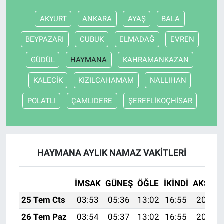
AKYURT
ANKARA
AYAŞ
BALA
BEYPAZARI
CUBUK
ELMADAĞ
EVREN
GÜDÜL
HAYMANA
KAHRAMANKAZAN
KALECİK
KIZILCAHAMAM
NALLIHAN
POLATLI
ÇAMLIDERE
ŞEREFLİKOÇHİSAR
HAYMANA AYLIK NAMAZ VAKITLERI
İMSAK
GÜNEŞ
ÖĞLE
İKINDI
AKŞAM
25 Tem Cts
03:53
05:36
13:02
16:55
20:17
26 Tem Paz
03:54
05:37
13:02
16:55
20:16