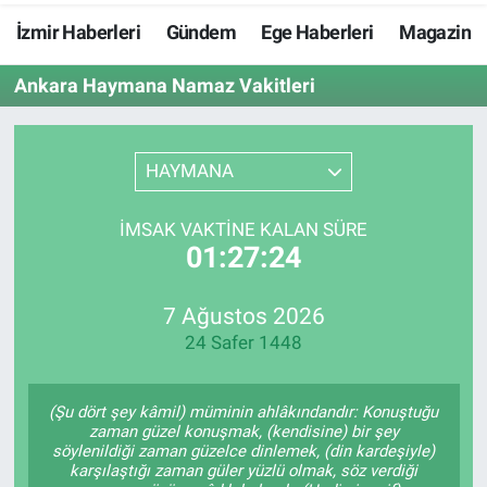
İzmir Haberleri
Gündem
Ege Haberleri
Magazin
Resmi İlanlar
Ankara Haymana Namaz Vakitleri
Resmi Reklam
YAŞAM
HAYMANA
İMSAK VAKTINE KALAN SÜRE
01:27:23
7 Ağustos 2026
24 Safer 1448
(Şu dört şey kâmil) müminin ahlâkındandır: Konuştuğu
zaman güzel konuşmak, (kendisine) bir şey
söylenildiği zaman güzelce dinlemek, (din kardeşiyle)
karşılaştığı zaman güler yüzlü olmak, söz verdiği