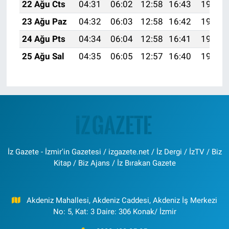
22 Ağu Cts
04:31
06:02
12:58
16:43
19:44
23 Ağu Paz
04:32
06:03
12:58
16:42
19:43
24 Ağu Pts
04:34
06:04
12:58
16:41
19:41
25 Ağu Sal
04:35
06:05
12:57
16:40
19:40
İz Gazete - İzmir'in Gazetesi / izgazete.net / İz Dergi / İzTV / Biz
Kitap / Biz Ajans / İz Bırakan Gazete
Akdeniz Mahallesi, Akdeniz Caddesi, Akdeniz İş Merkezi
No: 5, Kat: 3 Daire: 306 Konak/ İzmir