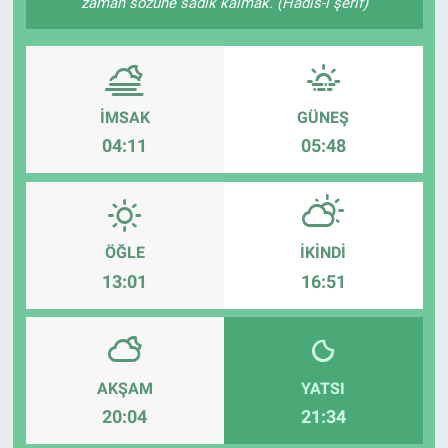
zaman sözüne sâdık kalmak. (Hadis-i şerif)
İMSAK
GÜNEŞ
04:11
05:48
ÖĞLE
İKINDI
13:01
16:51
AKŞAM
YATSI
20:04
21:34