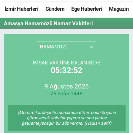
İzmir Haberleri
Gündem
Ege Haberleri
Magazin
Resmi İlanlar
Amasya Hamamözü Namaz Vakitleri
Resmi Reklam
YAŞAM
HAMAMÖZÜ
İMSAK VAKTINE KALAN SÜRE
05:32:51
9 Ağustos 2026
26 Safer 1448
(Mümin) kardeşinle münakaşa etme, onun hoşuna
gitmeyecek şakalar yapma ve ona yerine
getiremeyeceğin bir söz verme. (Hadis-i şerif)