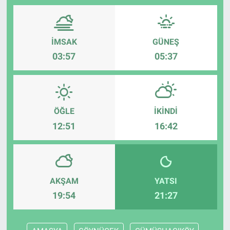
İMSAK
GÜNEŞ
03:57
05:37
ÖĞLE
İKINDI
12:51
16:42
AKŞAM
YATSI
19:54
21:27