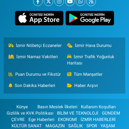
İzmir Nöbetçi Eczaneler
İzmir Hava Durumu
İzmir Namaz Vakitleri
İzmir Trafik Yoğunluk
Haritası
Puan Durumu ve Fikstür
Tüm Manşetler
Son Dakika Haberleri
Haber Arşivi
Künye
Basın Meslek İlkeleri
Kullanım Koşulları
Gizlilik ve KVK Politikası
BİLİM VE TEKNOLOJİ
GÜNDEM
ÇEVRE
Ege Haberleri
EKONOMİ
İZMİR HABERLERİ
KÜLTÜR SANAT
MAGAZİN
SAĞLIK
SPOR
YAŞAM