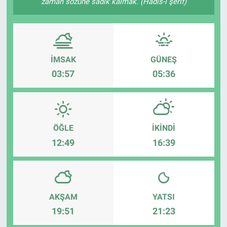
zaman sözüne sâdık kalmak. (Hadis-i şerif)
İMSAK
GÜNEŞ
03:57
05:36
ÖĞLE
İKINDI
12:49
16:39
AKŞAM
YATSI
19:51
21:23