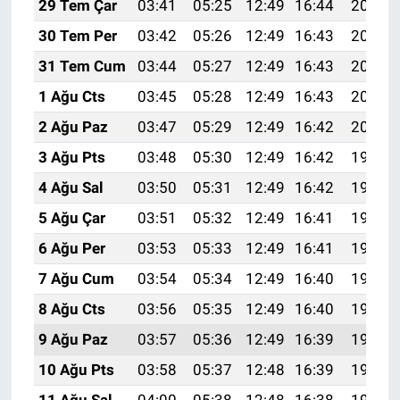
29 Tem Çar
03:41
05:25
12:49
16:44
20:04
30 Tem Per
03:42
05:26
12:49
16:43
20:03
31 Tem Cum
03:44
05:27
12:49
16:43
20:02
1 Ağu Cts
03:45
05:28
12:49
16:43
20:01
2 Ağu Paz
03:47
05:29
12:49
16:42
20:00
3 Ağu Pts
03:48
05:30
12:49
16:42
19:58
4 Ağu Sal
03:50
05:31
12:49
16:42
19:57
5 Ağu Çar
03:51
05:32
12:49
16:41
19:56
6 Ağu Per
03:53
05:33
12:49
16:41
19:55
7 Ağu Cum
03:54
05:34
12:49
16:40
19:54
8 Ağu Cts
03:56
05:35
12:49
16:40
19:53
9 Ağu Paz
03:57
05:36
12:49
16:39
19:51
10 Ağu Pts
03:58
05:37
12:48
16:39
19:50
11 Ağu Sal
04:00
05:38
12:48
16:38
19:49