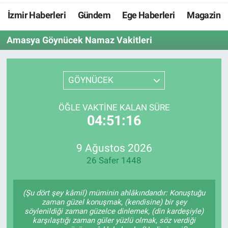
İzmir Haberleri
Gündem
Ege Haberleri
Magazin
Resmi İlanlar
Amasya Göynücek Namaz Vakitleri
Resmi Reklam
YAŞAM
GÖYNÜCEK
ÖĞLE VAKTINE KALAN SÜRE
04:51:15
9 Ağustos 2026
26 Safer 1448
(Şu dört şey kâmil) müminin ahlâkındandır: Konuştuğu
zaman güzel konuşmak, (kendisine) bir şey
söylenildiği zaman güzelce dinlemek, (din kardeşiyle)
karşılaştığı zaman güler yüzlü olmak, söz verdiği