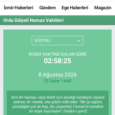
İzmir Haberleri
Gündem
Ege Haberleri
Magazin
Resmi İlanlar
Ordu Gülyali Namaz Vakitleri
Resmi Reklam
YAŞAM
GÜLYALI
İKINDI VAKTINE KALAN SÜRE
02:58:25
8 Ağustos 2026
25 Safer 1448
Kim bir hastayı veya Allah için sevdiği kardeşini ziyaret
ederse, bir melek, ona şöyle nidâ eder: "Ne iyi yaptın,
yürüdüğün yol ne hoş, (bu ziyaretle) Cennet'te kendine
bir köşk hazırladın!" (Hadis-i şerif)