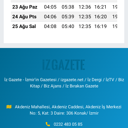
23 Ağu Paz
04:05
05:38
12:36
16:21
19:23
24 Ağu Pts
04:06
05:39
12:35
16:20
19:21
25 Ağu Sal
04:08
05:40
12:35
16:19
19:20
İz Gazete - İzmir'in Gazetesi / izgazete.net / İz Dergi / İzTV / Biz
Kitap / Biz Ajans / İz Bırakan Gazete
Akdeniz Mahallesi, Akdeniz Caddesi, Akdeniz İş Merkezi
No: 5, Kat: 3 Daire: 306 Konak/ İzmir
0232 483 05 85