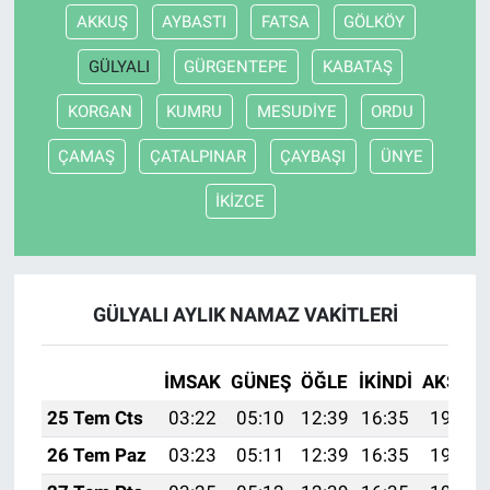
AKKUŞ
AYBASTI
FATSA
GÖLKÖY
GÜLYALI
GÜRGENTEPE
KABATAŞ
KORGAN
KUMRU
MESUDİYE
ORDU
ÇAMAŞ
ÇATALPINAR
ÇAYBAŞI
ÜNYE
İKİZCE
GÜLYALI AYLIK NAMAZ VAKITLERI
İMSAK
GÜNEŞ
ÖĞLE
İKINDI
AKŞAM
25 Tem Cts
03:22
05:10
12:39
16:35
19:59
26 Tem Paz
03:23
05:11
12:39
16:35
19:58