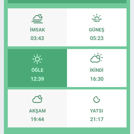
İMSAK
GÜNEŞ
03:43
05:23
ÖĞLE
İKINDI
12:39
16:30
AKŞAM
YATSI
19:44
21:17