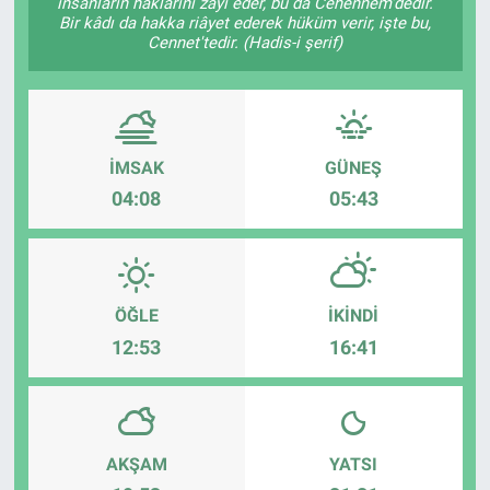
insanların haklarını zâyi eder, bu da Cehennem'dedir.
Bir kâdı da hakka riâyet ederek hüküm verir, işte bu,
Cennet'tedir. (Hadis-i şerif)
İMSAK
GÜNEŞ
04:08
05:43
ÖĞLE
İKINDI
12:53
16:41
AKŞAM
YATSI