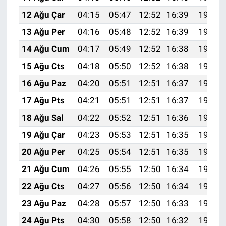
12 Ağu Çar
04:15
05:47
12:52
16:39
19:47
13 Ağu Per
04:16
05:48
12:52
16:39
19:46
14 Ağu Cum
04:17
05:49
12:52
16:38
19:45
15 Ağu Cts
04:18
05:50
12:52
16:38
19:44
16 Ağu Paz
04:20
05:51
12:51
16:37
19:42
17 Ağu Pts
04:21
05:51
12:51
16:37
19:41
18 Ağu Sal
04:22
05:52
12:51
16:36
19:40
19 Ağu Çar
04:23
05:53
12:51
16:35
19:39
20 Ağu Per
04:25
05:54
12:51
16:35
19:37
21 Ağu Cum
04:26
05:55
12:50
16:34
19:36
22 Ağu Cts
04:27
05:56
12:50
16:34
19:34
23 Ağu Paz
04:28
05:57
12:50
16:33
19:33
24 Ağu Pts
04:30
05:58
12:50
16:32
19:32