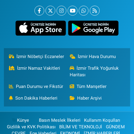
İzmir Nöbetçi Eczaneler
İzmir Hava Durumu
İzmir Namaz Vakitleri
İzmir Trafik Yoğunluk
Haritası
Puan Durumu ve Fikstür
Tüm Manşetler
Son Dakika Haberleri
Haber Arşivi
Künye
Basın Meslek İlkeleri
Kullanım Koşulları
Gizlilik ve KVK Politikası
BİLİM VE TEKNOLOJİ
GÜNDEM
ÇEVRE
Ege Haberleri
EKONOMİ
İZMİR HABERLERİ