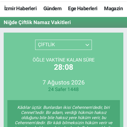
İzmir Haberleri
Gündem
Ege Haberleri
Magazin
Resmi İlanlar
Niğde Çiftlik Namaz Vakitleri
Resmi Reklam
YAŞAM
ÇİFTLİK
ÖĞLE VAKTINE KALAN SÜRE
28:08
7 Ağustos 2026
24 Safer 1448
Kâdılar üçtür. Bunlardan ikisi Cehennem'dedir, biri
Cennet'tedir. Bir adam, verdiği hükmün haksız
olduğunu bile bile haksız yere hüküm verir, bu
Cehennem'dedir. Bir kâdı bilmeksizin hüküm verir ve