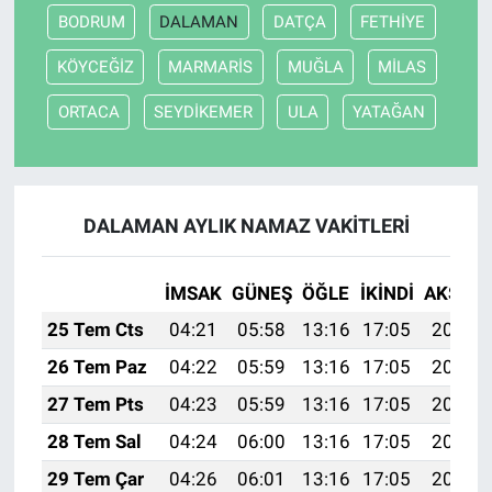
BODRUM
DALAMAN
DATÇA
FETHİYE
KÖYCEĞİZ
MARMARİS
MUĞLA
MİLAS
ORTACA
SEYDİKEMER
ULA
YATAĞAN
DALAMAN AYLIK NAMAZ VAKITLERI
İMSAK
GÜNEŞ
ÖĞLE
İKINDI
AKŞAM
25 Tem Cts
04:21
05:58
13:16
17:05
20:25
26 Tem Paz
04:22
05:59
13:16
17:05
20:24
27 Tem Pts
04:23
05:59
13:16
17:05
20:23
28 Tem Sal
04:24
06:00
13:16
17:05
20:23
29 Tem Çar
04:26
06:01
13:16
17:05
20:22