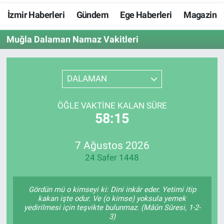
İzmir Haberleri
Gündem
Ege Haberleri
Magazin
Resmi İlanlar
Muğla Dalaman Namaz Vakitleri
Resmi Reklam
YAŞAM
DALAMAN
ÖĞLE VAKTINE KALAN SÜRE
58:15
7 Ağustos 2026
24 Safer 1448
Gördün mü o kimseyi ki: Dini inkâr eder. Yetimi itip
kakan işte odur. Ve (o kimse) yoksula yemek
yedirilmesi için teşvikte bulunmaz. (Mâûn Sûresi, 1-2-
3)