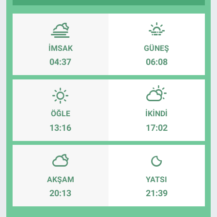
İMSAK
GÜNEŞ
04:37
06:08
ÖĞLE
İKINDI
13:16
17:02
AKŞAM
YATSI
20:13
21:39