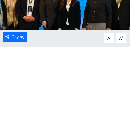
Paylaş
-
+
A
A