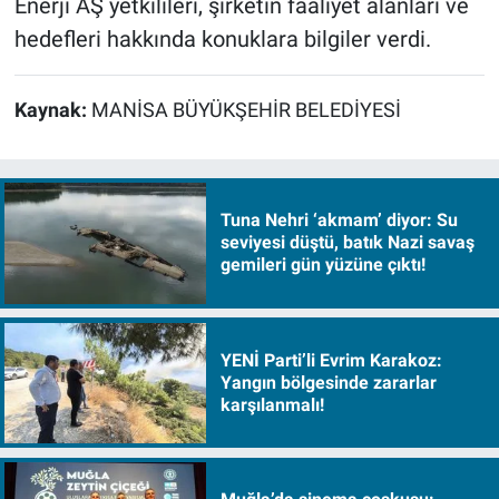
Enerji AŞ yetkilileri, şirketin faaliyet alanları ve
hedefleri hakkında konuklara bilgiler verdi.
Kaynak:
MANİSA BÜYÜKŞEHİR BELEDİYESİ
Tuna Nehri ‘akmam’ diyor: Su
seviyesi düştü, batık Nazi savaş
gemileri gün yüzüne çıktı!
YENİ Parti’li Evrim Karakoz:
Yangın bölgesinde zararlar
karşılanmalı!