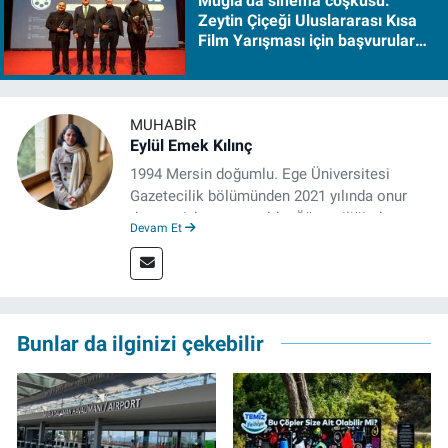
Muğla’da sinema coşkusu:
Zeytin Çiçeği Uluslararası Kısa
Film Yarışması için başvurular
başladı
MUHABIR
Eylül Emek Kılınç
1994 Mersin doğumlu. Ege Üniversitesi
Gazetecilik bölümünden 2021 yılında onur
derecesiyle mezun oldu. Öğrenciliğinde
Devam Et
çeşitli mecralarda edindiği yarı-profesyonel
deneyimin dışında kapatılana kadar Artı TV
ve TELE1 TV Ankara bürolarında editör ve
kameraman olarak çalıştı. Meslek hayatını İz
Gazete'de sürdürüyor.
Bunlar da ilginizi çekebilir