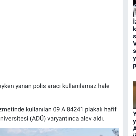
İ
k
s
V
s
y
p
deyken yanan polis aracı kullanılamaz hale
metinde kullanılan 09 A 84241 plakalı hafif
iversitesi (ADÜ) varyantında alev aldı.
y
A
ü