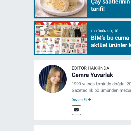
Çay saatlerinin
tarifi!
EDITÖRÜN SEÇTIĞI
BİM'e bu cuma 
aktüel ürünler
EDITÖR HAKKINDA
Cemre Yuvarlak
1999 yılında İzmir’de doğdu. 2
Gazetecilik bölümünden mezun 
Lisansına devam eden gazeteci
Devam Et
boyunca muhabirlik, editörlük v
izgazete.net’te haber editörü 