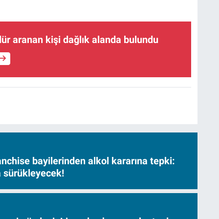
ür aranan kişi dağlık alanda bulundu
nchise bayilerinden alkol kararına tepki:
sa sürükleyecek!