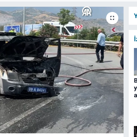
Y
İ
B
y
a