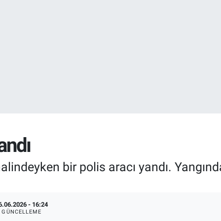
EURO
55,0265
%0.
STERLİN
64,1897
%0.
yandı
r halindeyken bir polis aracı yandı. Yang
6.06.2026 - 16:24
GÜNCELLEME