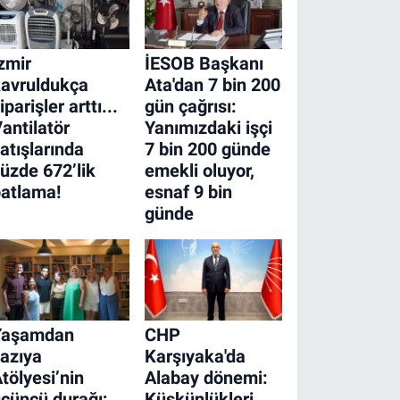
zmir
İESOB Başkanı
avruldukça
Ata'dan 7 bin 200
iparişler arttı...
gün çağrısı:
antilatör
Yanımızdaki işçi
atışlarında
7 bin 200 günde
üzde 672’lik
emekli oluyor,
atlama!
esnaf 9 bin
günde
Yaşamdan
CHP
azıya
Karşıyaka'da
tölyesi’nin
Alabay dönemi:
çüncü durağı;
Küskünlükleri