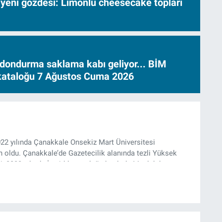
 yeni gözdesi: Limonlu cheesecake topları
dondurma saklama kabı geliyor... BİM
 kataloğu 7 Ağustos Cuma 2026
022 yılında Çanakkale Onsekiz Mart Üniversitesi
oldu. Çanakkale’de Gazetecilik alanında tezli Yüksek
, 2022 yılında İzmir’de mesleğe başladı. Meslek hayatı
e rejisörlük görevlerini üstlendi. Çalışma hayatına ise
olarak devam ediyor.