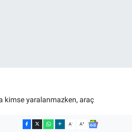
01
02
ında kimse yaralanmazken, araç
-
+
A
A