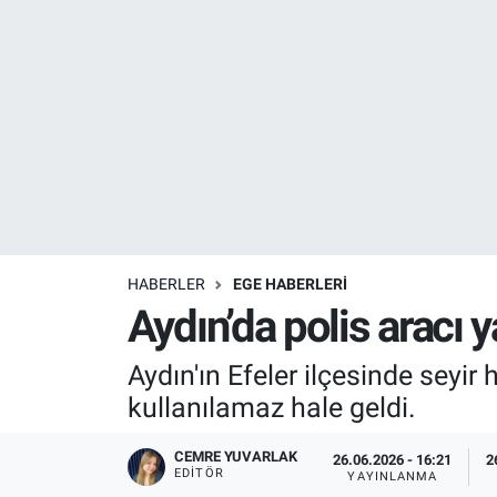
Resmi İlanlar
Resmi Reklam
YAŞAM
HABERLER
EGE HABERLERİ
Aydın’da polis aracı 
Aydın'ın Efeler ilçesinde seyi
kullanılamaz hale geldi.
CEMRE YUVARLAK
26.06.2026 - 16:21
2
EDITÖR
YAYINLANMA