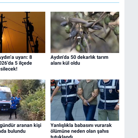
dın’a uyarı: 8
Aydın'da 50 dekarlık tarım
26’da 5 ilçede
alanı kül oldu
esilecek!
gündür aranan kişi
Yanlışlıkla babasını vurarak
nda bulundu
ölümüne neden olan şahıs
tutuklandı