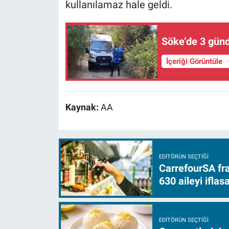
kullanılamaz hale geldi.
Söke’de 3 günd
İçeriği Görüntüle
Kaynak:
AA
EDITÖRÜN SEÇTIĞI
CarrefourSA fra
630 aileyi ifla
EDITÖRÜN SEÇTIĞI