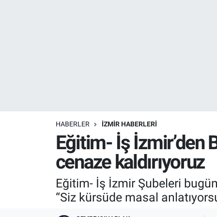
Resmi İlanlar
Resmi Reklam
YAŞAM
HABERLER
İZMİR HABERLERİ
Eğitim- İş İzmir’den 
cenaze kaldırıyoruz
Eğitim- İş İzmir Şubeleri bugün
“Siz kürsüde masal anlatıyorsu