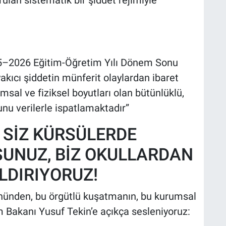
025–2026 Eğitim-Öğretim Yılı Dönem Sonu
ıcı şiddetin münferit olaylardan ibaret
msal ve fiziksel boyutları olan bütünlüklü,
unu verilerle ispatlamaktadır”
; SİZ KÜRSÜLERDE
UNUZ, BİZ OKULLARDAN
LDIRIYORUZ!
 önünden, bu örgütlü kuşatmanın, bu kurumsal
m Bakanı Yusuf Tekin’e açıkça sesleniyoruz: