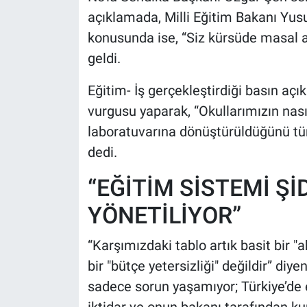
açıklamada, Milli Eğitim Bakanı Yusuf
konusunda ise, “Siz kürsüde masal an
geldi.
Eğitim- İş gerçekleştirdiği basın aç
vurgusu yaparak, “Okullarımızın nası
laboratuvarına dönüştürüldüğünü tüm
dedi.
“EĞİTİM SİSTEMİ Şİ
YÖNETİLİYOR”
“Karşımızdaki tablo artık basit bir "a
bir "bütçe yetersizliği" değildir” diy
sadece sorun yaşamıyor; Türkiye’de e
iktidar ve onun bakanı tarafından kur