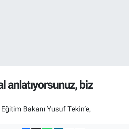
02
07
l anlatıyorsunuz, biz
i Eğitim Bakanı Yusuf Tekin’e,