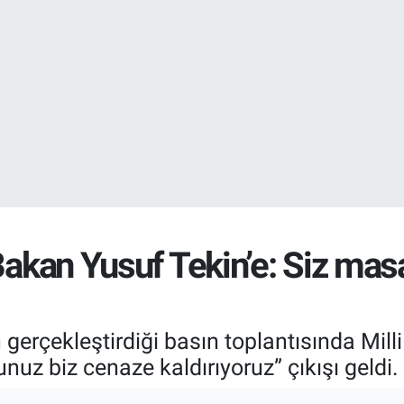
EURO
55,0317
%-0.
STERLİN
64,2463
%0.
Bakan Yusuf Tekin’e: Siz masa
 gerçekleştirdiği basın toplantısında Mill
nuz biz cenaze kaldırıyoruz” çıkışı geldi.