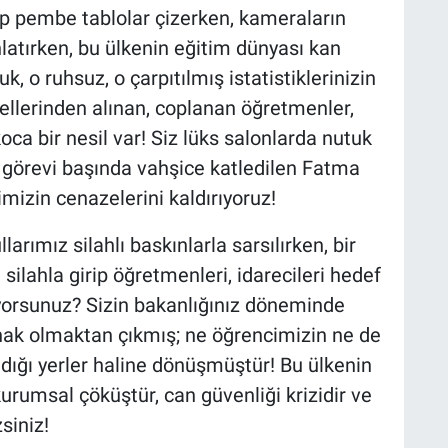
p pembe tablolar çizerken, kameraların
nlatırken, bu ülkenin eğitim dünyası kan
k, o ruhsuz, o çarpıtılmış istatistiklerinizin
 ellerinden alınan, coplanan öğretmenler,
koca bir nesil var! Siz lüks salonlarda nutuk
, görevi başında vahşice katledilen Fatma
mizin cenazelerini kaldırıyoruz!
rımız silahlı baskınlarla sarsılırken, bir
 silahla girip öğretmenleri, idarecileri hedef
yorsunuz? Sizin bakanlığınız döneminde
ğınak olmaktan çıkmış; ne öğrencimizin ne de
dığı yerler haline dönüşmüştür! Bu ülkenin
kurumsal çöküştür, can güvenliği krizidir ve
siniz!