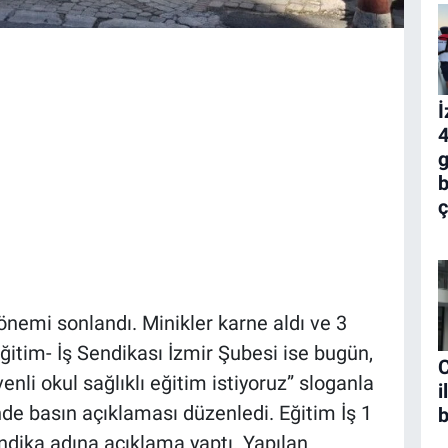
İ
4
g
b
ç
önemi sonlandı. Minikler karne aldı ve 3
 Eğitim- İş Sendikası İzmir Şubesi ise bugün,
C
enli okul sağlıklı eğitim istiyoruz” sloganla
i
nde basın açıklaması düzenledi. Eğitim İş 1
b
dika adına açıklama yaptı. Yapılan