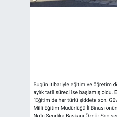
Bugün itibariyle eğitim ve öğretim d
aylık tatil süreci ise başlamış oldu.
“Eğitim de her türlü şiddete son. Güv
Milli Eğitim Müdürlüğü İl Binası önü
No'lu Sendika Başkanı Özgür Şen sen