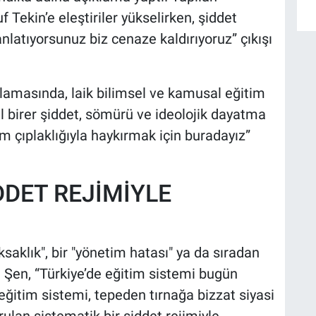
 Tekin’e eleştiriler yükselirken, şiddet
latıyorsunuz biz cenaze kaldırıyoruz” çıkışı
ıklamasında, laik bilimsel ve kamusal eğitim
l birer şiddet, sömürü ve ideolojik dayatma
 çıplaklığıyla haykırmak için buradayız”
DDET REJİMİYLE
ksaklık", bir "yönetim hatası" ya da sıradan
en Şen, “Türkiye’de eğitim sistemi bugün
ğitim sistemi, tepeden tırnağa bizzat siyasi
ulan sistematik bir şiddet rejimiyle