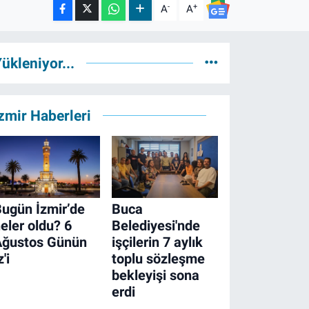
-
+
A
A
ükleniyor...
zmir Haberleri
ugün İzmir’de
Buca
eler oldu? 6
Belediyesi'nde
Ağustos Günün
işçilerin 7 aylık
z'i
toplu sözleşme
bekleyişi sona
erdi