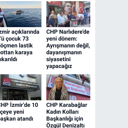
zmir açıklarında
CHP Narlıdere'de
'ü çocuk 73
yeni dönem:
öçmen lastik
Ayrışmanın değil,
ottan karaya
dayanışmanın
ıkarıldı
siyasetini
yapacağız
HP İzmir’de 10
CHP Karabağlar
lçeye yeni
Kadın Kolları
aşkan atandı
Başkanlığı için
Özgül Denizaltı