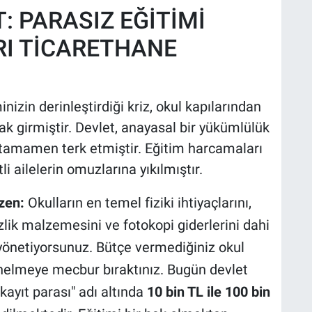
: PARASIZ EĞİTİMİ
ARI TİCARETHANE
nizin derinleştirdiği kriz, okul kapılarından
k girmiştir. Devlet, anayasal bir yükümlülük
ve tamamen terk etmiştir. Eğitim harcamaları
 ailelerin omuzlarına yıkılmıştır.
zen:
Okulların en temel fiziki ihtiyaçlarını,
zlik malzemesini ve fotokopi giderlerini dahi
 yönetiyorsunuz. Bütçe vermediğiniz okul
önelmeye mecbur bıraktınız. Bugün devlet
"kayıt parası" adı altında
10 bin TL ile 100 bin