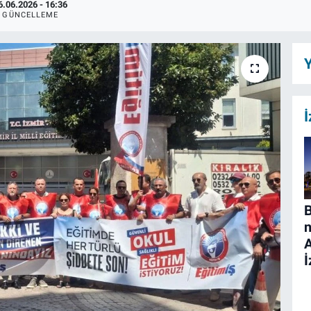
6.06.2026 - 16:36
GÜNCELLEME
Y
İ
B
n
İ