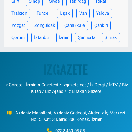
Siirt
Sinop
Sivas
Tekirdağ
Tokat
Trabzon
Tunceli
Uşak
Van
Yalova
Yozgat
Zonguldak
Çanakkale
Çankırı
Çorum
İstanbul
İzmir
Şanlıurfa
Şırnak
İz Gazete - İzmir'in Gazetesi / izgazete.net / İz Dergi / İzTV / Biz
Kitap / Biz Ajans / İz Bırakan Gazete
Akdeniz Mahallesi, Akdeniz Caddesi, Akdeniz İş Merkezi
No: 5, Kat: 3 Daire: 306 Konak/ İzmir
0232 483 05 85