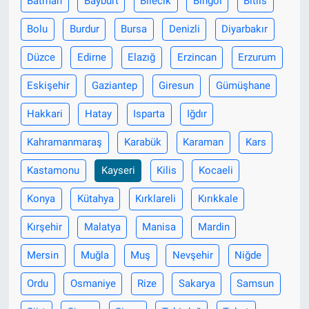
Batman
Bayburt
Bilecik
Bingöl
Bitlis
Bolu
Burdur
Bursa
Denizli
Diyarbakır
Düzce
Edirne
Elazığ
Erzincan
Erzurum
Eskişehir
Gaziantep
Giresun
Gümüşhane
Hakkari
Hatay
Isparta
Iğdır
Kahramanmaraş
Karabük
Karaman
Kars
Kastamonu
Kayseri
Kilis
Kocaeli
Konya
Kütahya
Kırklareli
Kırıkkale
Kırşehir
Malatya
Manisa
Mardin
Mersin
Muğla
Muş
Nevşehir
Niğde
Ordu
Osmaniye
Rize
Sakarya
Samsun