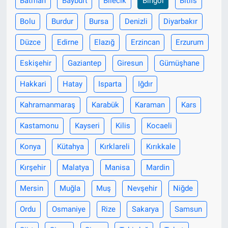
Batman
Bayburt
Bilecik
Bingöl
Bitlis
Bolu
Burdur
Bursa
Denizli
Diyarbakır
Düzce
Edirne
Elazığ
Erzincan
Erzurum
Eskişehir
Gaziantep
Giresun
Gümüşhane
Hakkari
Hatay
Isparta
Iğdır
Kahramanmaraş
Karabük
Karaman
Kars
Kastamonu
Kayseri
Kilis
Kocaeli
Konya
Kütahya
Kırklareli
Kırıkkale
Kırşehir
Malatya
Manisa
Mardin
Mersin
Muğla
Muş
Nevşehir
Niğde
Ordu
Osmaniye
Rize
Sakarya
Samsun