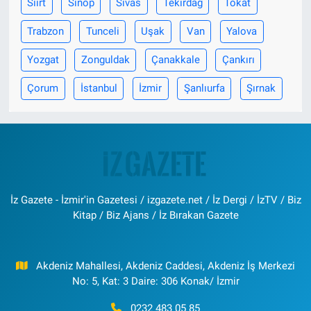
Siirt
Sinop
Sivas
Tekirdağ
Tokat
Trabzon
Tunceli
Uşak
Van
Yalova
Yozgat
Zonguldak
Çanakkale
Çankırı
Çorum
İstanbul
İzmir
Şanlıurfa
Şırnak
İz Gazete - İzmir'in Gazetesi / izgazete.net / İz Dergi / İzTV / Biz
Kitap / Biz Ajans / İz Bırakan Gazete
Akdeniz Mahallesi, Akdeniz Caddesi, Akdeniz İş Merkezi
No: 5, Kat: 3 Daire: 306 Konak/ İzmir
0232 483 05 85