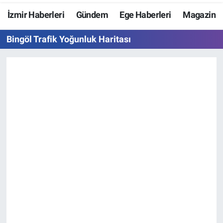
İzmir Haberleri
Gündem
Ege Haberleri
Magazin
Resmi İlanlar
Bingöl Trafik Yoğunluk Haritası
Resmi Reklam
YAŞAM