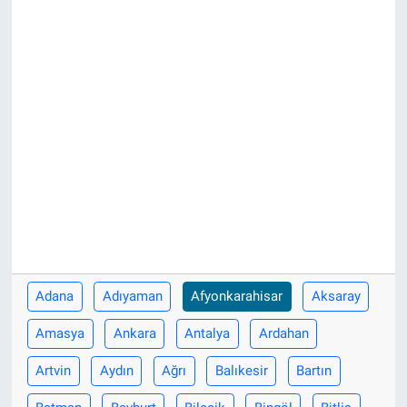
Adana
Adıyaman
Afyonkarahisar
Aksaray
Amasya
Ankara
Antalya
Ardahan
Artvin
Aydın
Ağrı
Balıkesir
Bartın