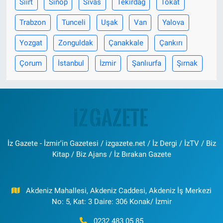
Siirt
Sinop
Sivas
Tekirdağ
Tokat
Trabzon
Tunceli
Uşak
Van
Yalova
Yozgat
Zonguldak
Çanakkale
Çankırı
Çorum
İstanbul
İzmir
Şanlıurfa
Şırnak
İz Gazete - İzmir'in Gazetesi / izgazete.net / İz Dergi / İzTV / Biz
Kitap / Biz Ajans / İz Bırakan Gazete
Akdeniz Mahallesi, Akdeniz Caddesi, Akdeniz İş Merkezi
No: 5, Kat: 3 Daire: 306 Konak/ İzmir
0232 483 05 85