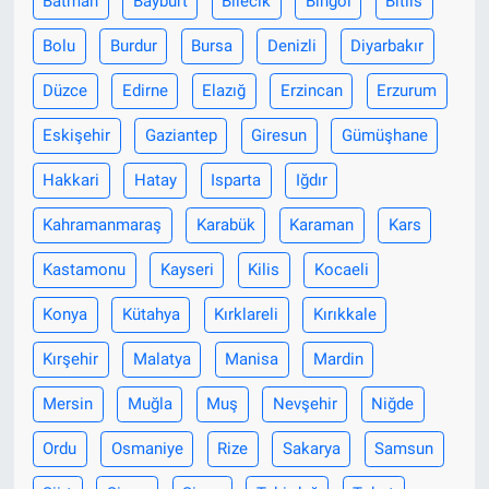
Batman
Bayburt
Bilecik
Bingöl
Bitlis
Bolu
Burdur
Bursa
Denizli
Diyarbakır
Düzce
Edirne
Elazığ
Erzincan
Erzurum
Eskişehir
Gaziantep
Giresun
Gümüşhane
Hakkari
Hatay
Isparta
Iğdır
Kahramanmaraş
Karabük
Karaman
Kars
Kastamonu
Kayseri
Kilis
Kocaeli
Konya
Kütahya
Kırklareli
Kırıkkale
Kırşehir
Malatya
Manisa
Mardin
Mersin
Muğla
Muş
Nevşehir
Niğde
Ordu
Osmaniye
Rize
Sakarya
Samsun