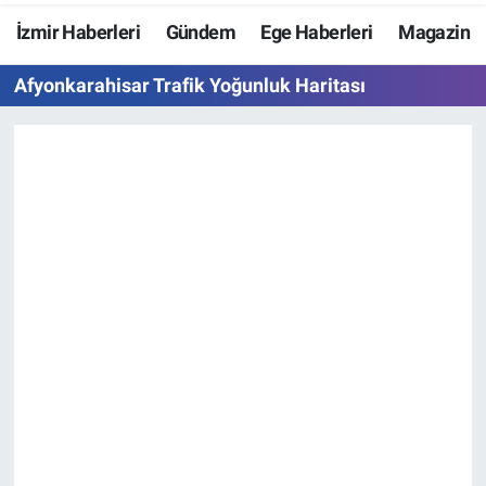
İzmir Haberleri
Gündem
Ege Haberleri
Magazin
Resmi İlanlar
Afyonkarahisar Trafik Yoğunluk Haritası
Resmi Reklam
YAŞAM