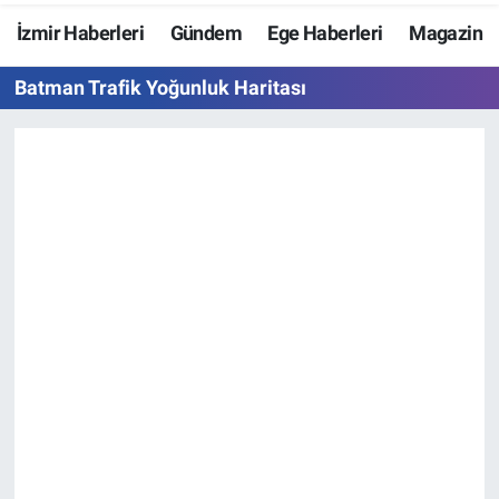
İzmir Haberleri
Gündem
Ege Haberleri
Magazin
Resmi İlanlar
Batman Trafik Yoğunluk Haritası
Resmi Reklam
YAŞAM