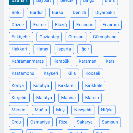
Batman
Bayburt
Bilecik
Bingöl
Bitlis
Bolu
Burdur
Bursa
Denizli
Diyarbakır
Düzce
Edirne
Elazığ
Erzincan
Erzurum
Eskişehir
Gaziantep
Giresun
Gümüşhane
Hakkari
Hatay
Isparta
Iğdır
Kahramanmaraş
Karabük
Karaman
Kars
Kastamonu
Kayseri
Kilis
Kocaeli
Konya
Kütahya
Kırklareli
Kırıkkale
Kırşehir
Malatya
Manisa
Mardin
Mersin
Muğla
Muş
Nevşehir
Niğde
Ordu
Osmaniye
Rize
Sakarya
Samsun