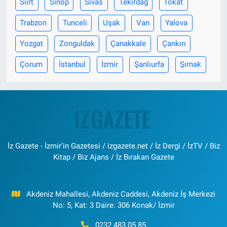
Siirt
Sinop
Sivas
Tekirdağ
Tokat
Trabzon
Tunceli
Uşak
Van
Yalova
Yozgat
Zonguldak
Çanakkale
Çankırı
Çorum
İstanbul
İzmir
Şanlıurfa
Şırnak
İz Gazete - İzmir'in Gazetesi / izgazete.net / İz Dergi / İzTV / Biz
Kitap / Biz Ajans / İz Bırakan Gazete
Akdeniz Mahallesi, Akdeniz Caddesi, Akdeniz İş Merkezi
No: 5, Kat: 3 Daire: 306 Konak/ İzmir
0232 483 05 85