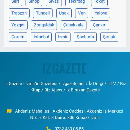
Siirt
Sinop
Sivas
Tekirdağ
Tokat
Trabzon
Tunceli
Uşak
Van
Yalova
Yozgat
Zonguldak
Çanakkale
Çankırı
Çorum
İstanbul
İzmir
Şanlıurfa
Şırnak
İz Gazete - İzmir'in Gazetesi / izgazete.net / İz Dergi / İzTV / Biz
Kitap / Biz Ajans / İz Bırakan Gazete
Akdeniz Mahallesi, Akdeniz Caddesi, Akdeniz İş Merkezi
No: 5, Kat: 3 Daire: 306 Konak/ İzmir
0232 483 05 85