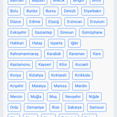
Batman
Bayburt
Bilecik
Bingöl
Bitlis
Bolu
Burdur
Bursa
Denizli
Diyarbakır
Düzce
Edirne
Elazığ
Erzincan
Erzurum
Eskişehir
Gaziantep
Giresun
Gümüşhane
Hakkari
Hatay
Isparta
Iğdır
Kahramanmaraş
Karabük
Karaman
Kars
Kastamonu
Kayseri
Kilis
Kocaeli
Konya
Kütahya
Kırklareli
Kırıkkale
Kırşehir
Malatya
Manisa
Mardin
Mersin
Muğla
Muş
Nevşehir
Niğde
Ordu
Osmaniye
Rize
Sakarya
Samsun