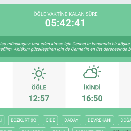
DOLAR
47,5971
%0.
EURO
55,1336
%0.
ÖĞLE VAKTINE KALAN SÜRE
05:42:40
e olsa münakaşayı terk eden kimse için Cennet'in kenarında bir köşke 
efilim. Ahlâkını güzelleştiren için de Cennet'in en üst derecesinde bir
ÖĞLE
İKINDI
12:57
16:50
I
BOZKURT (K)
CİDE
DADAY
DEVREKANİ
DOĞ