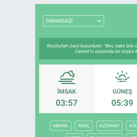
Resmi İlanlar
İHSANGAZİ
Resmi Reklam
YAŞAM
Resûlullah (sav) buyurdular: "Ben, haklı bil
Cennet'in ortasında bir köşke k
İMSAK
GÜNEŞ
03:57
05:39
ABANA
ARAÇ
AZDAVAY
AĞL