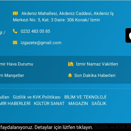
Akdeniz Mahallesi, Akdeniz Caddesi, Akdeniz İş
Merkezi No: 5, Kat: 3 Daire: 306 Konak/ İzmir
0232 483 05 85
i /
izgazete@gmail.com
zmir Hava Durumu
İzmir Namaz Vakitleri
m Manşetler
Son Dakika Haberleri
lları
Gizlilik ve KVK Politikası
BİLİM VE TEKNOLOJİ
MİR HABERLERİ
KÜLTÜR SANAT
MAGAZİN
SAĞLIK
aydalanıyoruz. Detaylar için lütfen tıklayın.
Gizlilik ve KVK Po