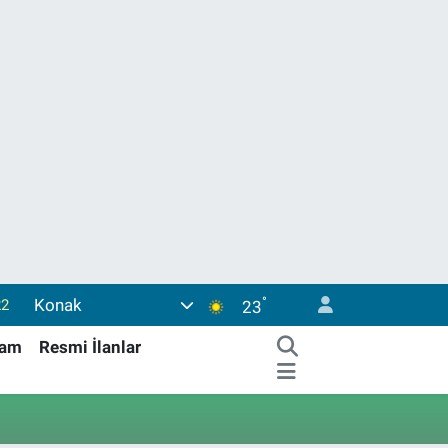
°
Konak
22
23
39
şam
Resmi İlanlar
0
66