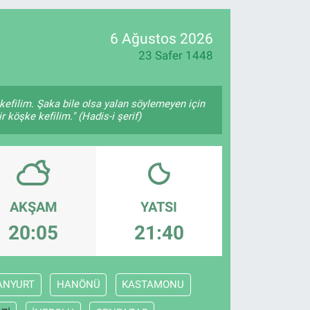
05
18
6 Ağustos 2026
23 Safer 1448
kefilim. Şaka bile olsa yalan söylemeyen için
 köşke kefilim." (Hadis-i şerif)
AKŞAM
YATSI
20:05
21:40
ANYURT
HANÖNÜ
KASTAMONU