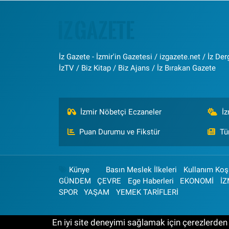
İz Gazete - İzmir'in Gazetesi / izgazete.net / İz Derg
İzTV / Biz Kitap / Biz Ajans / İz Bırakan Gazete
İzmir Nöbetçi Eczaneler
İ
Puan Durumu ve Fikstür
Tü
Künye
Basın Meslek İlkeleri
Kullanım Koşu
GÜNDEM
ÇEVRE
Ege Haberleri
EKONOMİ
İZ
SPOR
YAŞAM
YEMEK TARİFLERİ
En iyi site deneyimi sağlamak için çerezlerden f