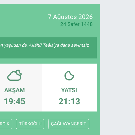
16
02
7 Ağustos 2026
24 Safer 1448
n yaşlıdan da, Allâhü Teâlâ'ya daha sevimsiz
AKŞAM
YATSI
19:45
21:13
RCIK
TÜRKOĞLU
ÇAĞLAYANCERİT