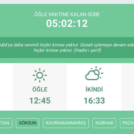
DOLAR
47,7143
%0.
EURO
55,0317
%-0.
ÖĞLE VAKTINE KALAN SÜRE
05:02:11
âlâ'ya daha sevimli hiçbir kimse yoktur. Günah işlemeye devam ede
hiçbir kimse yoktur. (Hadis-i şerif)
ÖĞLE
İKINDI
12:45
16:33
STAN
GÖKSUN
KAHRAMANMARAŞ
NURHAK
PAZA