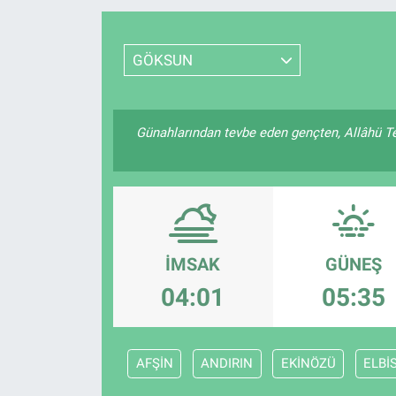
Resmi İlanlar
GÖKSUN
Resmi Reklam
YAŞAM
Günahlarından tevbe eden gençten, Allâhü Te
İMSAK
GÜNEŞ
04:01
05:35
AFŞİN
ANDIRIN
EKİNÖZÜ
ELBİ