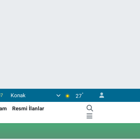
°
Konak
07
27
44
şam
Resmi İlanlar
0
76