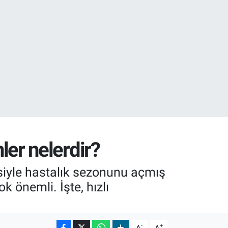
12
0
nler nelerdir?
siyle hastalık sezonunu açmış
k önemli. İşte, hızlı
-
+
A
A