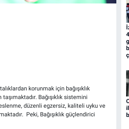
İ
4
g
b
ç
alıklardan korunmak için bağışıklık
 taşımaktadır. Bağışıklık sistemini
C
slenme, düzenli egzersiz, kaliteli uyku ve
i
maktadır. Peki, Bağışıklık güçlendirici
b