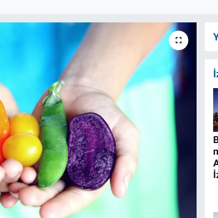
Y
İ
B
n
İ