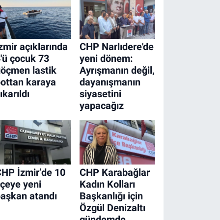
zmir açıklarında
CHP Narlıdere'de
'ü çocuk 73
yeni dönem:
öçmen lastik
Ayrışmanın değil,
ottan karaya
dayanışmanın
ıkarıldı
siyasetini
yapacağız
HP İzmir’de 10
CHP Karabağlar
lçeye yeni
Kadın Kolları
aşkan atandı
Başkanlığı için
Özgül Denizaltı
gündemde