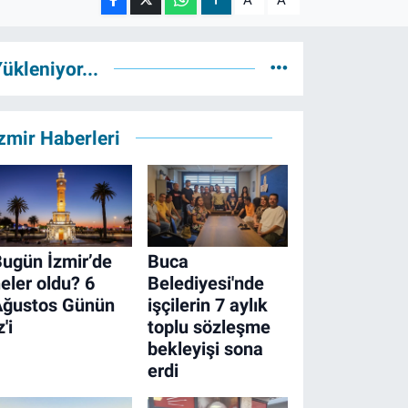
ükleniyor...
zmir Haberleri
ugün İzmir’de
Buca
eler oldu? 6
Belediyesi'nde
Ağustos Günün
işçilerin 7 aylık
z'i
toplu sözleşme
bekleyişi sona
erdi