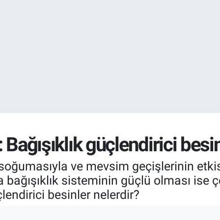
GRAM ALTIN
6500.87
%0.
BİST100
13.799
%7
ı: Bağışıklık güçlendirici besi
soğumasıyla ve mevsim geçişlerinin etki
 bağışıklık sisteminin güçlü olması ise ço
çlendirici besinler nelerdir?