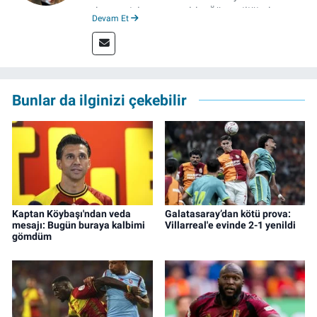
derecesiyle mezun oldu. Öğrenciliğinde
Devam Et
çeşitli mecralarda edindiği yarı-profesyonel
deneyimin dışında kapatılana kadar Artı TV
ve TELE1 TV Ankara bürolarında editör ve
kameraman olarak çalıştı. Meslek hayatını İz
Gazete'de sürdürüyor.
Bunlar da ilginizi çekebilir
Kaptan Köybaşı'ndan veda
Galatasaray’dan kötü prova:
mesajı: Bugün buraya kalbimi
Villarreal'e evinde 2-1 yenildi
gömdüm