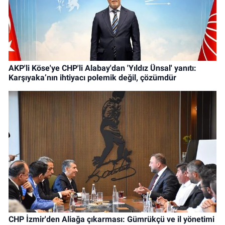
AKP'li Köse'ye CHP'li Alabay'dan 'Yıldız Ünsal' yanıtı:
Karşıyaka’nın ihtiyacı polemik değil, çözümdür
CHP İzmir'den Aliağa çıkarması: Gümrükçü ve il yönetimi