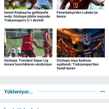
İsmail Köybaşı'na galibiyetle
Fenerbahçe’den Lukaku’ya
veda: Göztepe jübile maçında
kanca
Trabzonspor'u 2-1 devirdi
Göztepe, Trendyol Süper Lig
Göztepe maçı kadrosu
öncesi hazırlıklarını sürdürüyor
açıklandı: Trabzonspor'dan
Salah kararı
Yükleniyor...