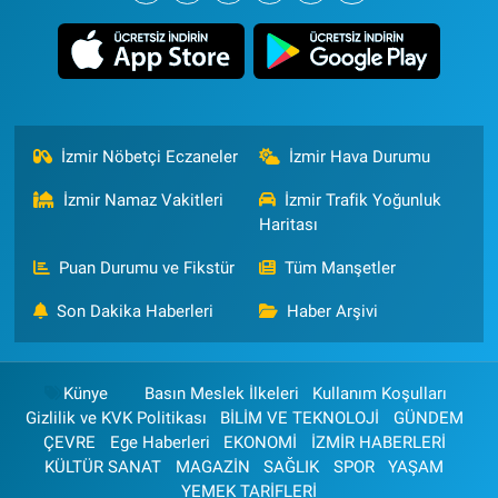
İzmir Nöbetçi Eczaneler
İzmir Hava Durumu
İzmir Namaz Vakitleri
İzmir Trafik Yoğunluk
Haritası
Puan Durumu ve Fikstür
Tüm Manşetler
Son Dakika Haberleri
Haber Arşivi
Künye
Basın Meslek İlkeleri
Kullanım Koşulları
Gizlilik ve KVK Politikası
BİLİM VE TEKNOLOJİ
GÜNDEM
ÇEVRE
Ege Haberleri
EKONOMİ
İZMİR HABERLERİ
KÜLTÜR SANAT
MAGAZİN
SAĞLIK
SPOR
YAŞAM
YEMEK TARİFLERİ