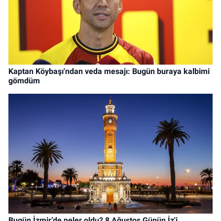
Kaptan Köybaşı'ndan veda mesajı: Bugün buraya kalbimi
gömdüm
Bugün İzmir’de neler oldu? 8 Ağustos Günün İz'i