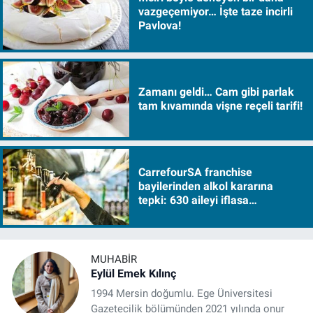
vazgeçemiyor… İşte taze incirli
Pavlova!
Zamanı geldi… Cam gibi parlak
tam kıvamında vişne reçeli tarifi!
CarrefourSA franchise
bayilerinden alkol kararına
tepki: 630 aileyi iflasa
sürükleyecek!
MUHABIR
Eylül Emek Kılınç
1994 Mersin doğumlu. Ege Üniversitesi
Gazetecilik bölümünden 2021 yılında onur