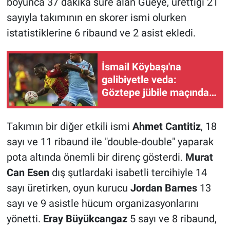
boyunca 37 dakika süre alan Gueye, ürettiği 21
sayıyla takımının en skorer ismi olurken
istatistiklerine 6 ribaund ve 2 asist ekledi.
İsmail Köybaşı'na
galibiyetle veda:
Göztepe jübile maçında
Trabzonspor'u 2-1
devirdi
Takımın bir diğer etkili ismi
Ahmet Cantitiz
, 18
sayı ve 11 ribaund ile "double-double" yaparak
pota altında önemli bir direnç gösterdi.
Murat
Can Esen
dış şutlardaki isabetli tercihiyle 14
sayı üretirken, oyun kurucu
Jordan Barnes
13
sayı ve 9 asistle hücum organizasyonlarını
yönetti.
Eray Büyükcangaz
5 sayı ve 8 ribaund,