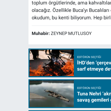
toplum örgütlerinde, ama kahvaltıla
olacağız. Özellikle Buca’yı Bucalıla
okudum, bu kenti biliyorum. Hep birl
Muhabir:
ZEYNEP MUTLUSOY
EDITÖRÜN SEÇTIĞI
İHD’den ‘çerçe
sarf etmeye d
EDITÖRÜN SEÇTIĞI
Tuna Nehri ‘akm
savaş gemileri 