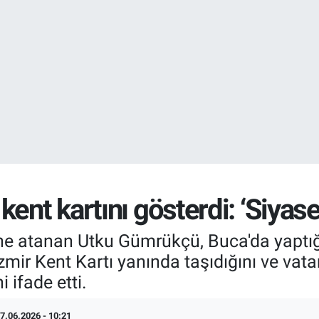
EURO
55,0406
%-0.
STERLİN
64,2143
%
ent kartını gösterdi: ‘Siyas
ine atanan Utku Gümrükçü, Buca'da yaptı
 İzmir Kent Kartı yanında taşıdığını ve va
ifade etti.
7.06.2026 - 10:21