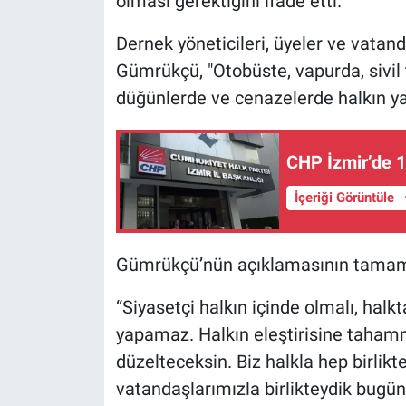
olması gerektiğini ifade etti.
Dernek yöneticileri, üyeler ve vatand
Gümrükçü, "Otobüste, vapurda, sivil 
düğünlerde ve cenazelerde halkın ya
CHP İzmir’de 1
İçeriği Görüntüle
Gümrükçü’nün açıklamasının tamamı
“Siyasetçi halkın içinde olmalı, hal
yapamaz. Halkın eleştirisine tahamm
düzelteceksin. Biz halkla hep birlikt
vatandaşlarımızla birlikteydik bugü