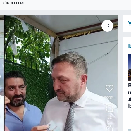
GÜNCELLEME
Y
İ
B
n
İ