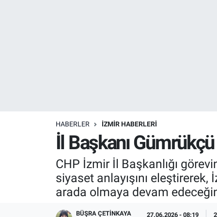
Resmi İlanlar
Resmi Reklam
YAŞAM
HABERLER
İZMİR HABERLERİ
İl Başkanı Gümrükçü k
CHP İzmir İl Başkanlığı görev
siyaset anlayışını eleştirerek,
arada olmaya devam edeceğini 
BÜŞRA ÇETINKAYA
27.06.2026 - 08:19
2