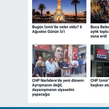
Bugün İzmir’de neler oldu? 6
Buca Beled
Ağustos Günün İz'i
aylık topl
sona erdi
CHP Narlıdere'de yeni dönem:
CHP İzmir’
Ayrışmanın değil,
başkan at
dayanışmanın siyasetini
yapacağız