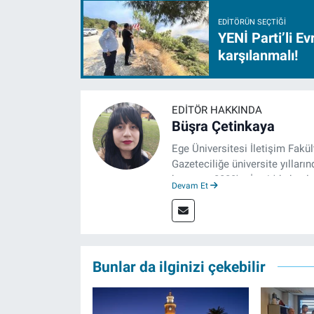
EDITÖRÜN SEÇTIĞI
YENİ Parti’li E
karşılanmalı!
EDITÖR HAKKINDA
Büşra Çetinkaya
Ege Üniversitesi İletişim Fakü
Gazeteciliğe üniversite yılların
hayatına 2023'te İzmir'de başla
Devam Et
çalışmalarını sürdürüyor.
Bunlar da ilginizi çekebilir