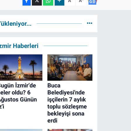
A
A
ükleniyor...
zmir Haberleri
ugün İzmir’de
Buca
eler oldu? 6
Belediyesi'nde
Ağustos Günün
işçilerin 7 aylık
z'i
toplu sözleşme
bekleyişi sona
erdi