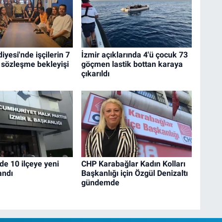
iyesi'nde işçilerin 7
İzmir açıklarında 4'ü çocuk 73
u sözleşme bekleyişi
göçmen lastik bottan karaya
çıkarıldı
de 10 ilçeye yeni
CHP Karabağlar Kadın Kolları
andı
Başkanlığı için Özgül Denizaltı
gündemde