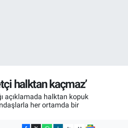
08
0
etçi halktan kaçmaz’
ğı açıklamada halktan kopuk
tandaşlarla her ortamda bir
-
+