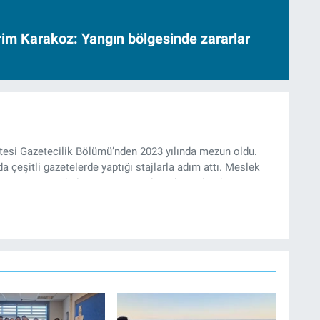
vrim Karakoz: Yangın bölgesinde zararlar
ltesi Gazetecilik Bölümü’nden 2023 yılında mezun oldu.
da çeşitli gazetelerde yaptığı stajlarla adım attı. Meslek
yan gazeteci, halen izgazete.net’te editör olarak