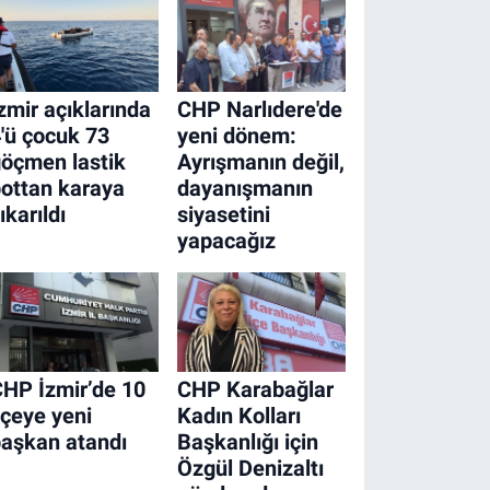
zmir açıklarında
CHP Narlıdere'de
'ü çocuk 73
yeni dönem:
öçmen lastik
Ayrışmanın değil,
ottan karaya
dayanışmanın
ıkarıldı
siyasetini
yapacağız
HP İzmir’de 10
CHP Karabağlar
lçeye yeni
Kadın Kolları
aşkan atandı
Başkanlığı için
Özgül Denizaltı