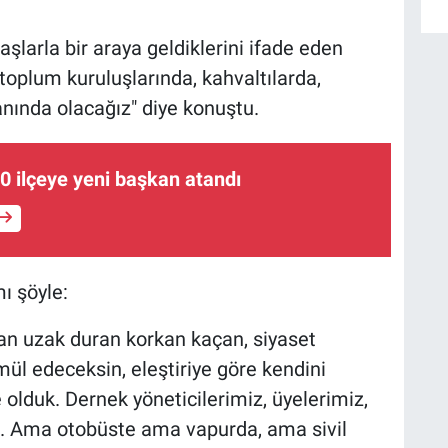
aşlarla bir araya geldiklerini ifade eden
toplum kuruluşlarında, kahvaltılarda,
nında olacağız" diye konuştu.
0 ilçeye yeni başkan atandı
 şöyle:
ktan uzak duran korkan kaçan, siyaset
ül edeceksin, eleştiriye göre kendini
e olduk. Dernek yöneticilerimiz, üyelerimiz,
n. Ama otobüste ama vapurda, ama sivil