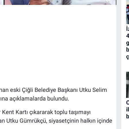
İ
4
g
b
ç
nan eski Çiğli Belediye Başkanı Utku Selim
ına açıklamalarda bulundu.
C
i
Kent Kartı çıkararak toplu taşımayı
b
n Utku Gümrükçü, siyasetçinin halkın içinde