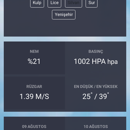
Kulp
Lice
Silvan
Sur
Yenişehir
NEM
BASINÇ
%21
1002 HPA
hpa
RÜZGAR
EN DÜŞÜK / EN YÜKSEK
°
°
1.39 M/S
25
/ 39
09 AĞUSTOS
10 AĞUSTOS