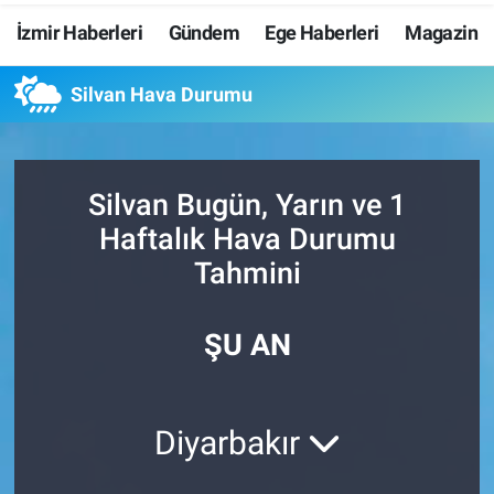
İzmir Haberleri
Gündem
Ege Haberleri
Magazin
Resmi İlanlar
Silvan Hava Durumu
Resmi Reklam
YAŞAM
Silvan Bugün, Yarın ve 1
Haftalık Hava Durumu
Tahmini
ŞU AN
Diyarbakır