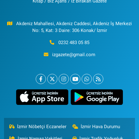
Kitap / Biz Ajans / İz Bırakan Gazete
Akdeniz Mahallesi, Akdeniz Caddesi, Akdeniz İş Merkezi
No: 5, Kat: 3 Daire: 306 Konak/ İzmir
0232 483 05 85
izgazete@gmail.com
İzmir Nöbetçi Eczaneler
İzmir Hava Durumu
İzmir Namaz Vakitleri
İzmir Trafik Yoğunluk