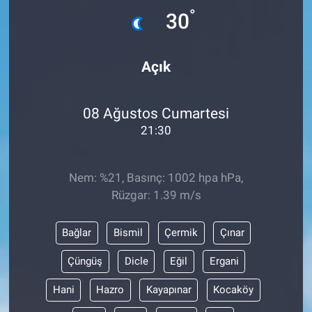
°
30
Açık
08 Ağustos Cumartesi
21:30
Nem: %21, Basınç: 1002 hpa hPa,
Rüzgar: 1.39 m/s
Bağlar
Bismil
Çermik
Çınar
Çüngüş
Dicle
Eğil
Ergani
Hani
Hazro
Kayapınar
Kocaköy