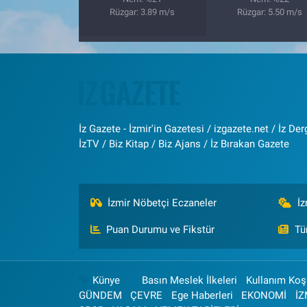
Rüzgar: 3.89 m/s
Rüzgar: 5.50 m/s
İz Gazete - İzmir'in Gazetesi / izgazete.net / İz Derg
İzTV / Biz Kitap / Biz Ajans / İz Bırakan Gazete
İzmir Nöbetçi Eczaneler
İ
Puan Durumu ve Fikstür
Tü
Künye
Basın Meslek İlkeleri
Kullanım Koşu
GÜNDEM
ÇEVRE
Ege Haberleri
EKONOMİ
İZ