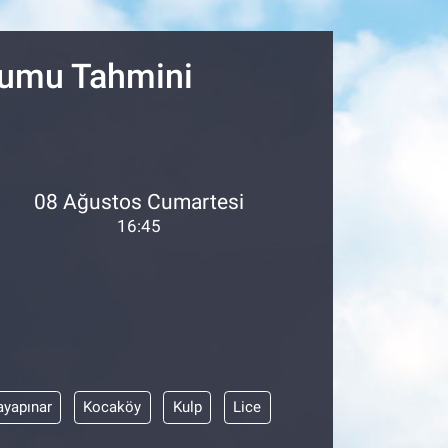
18
32
urumu Tahmini
08 Ağustos Cumartesi
16:45
ayapınar
Kocaköy
Kulp
Lice