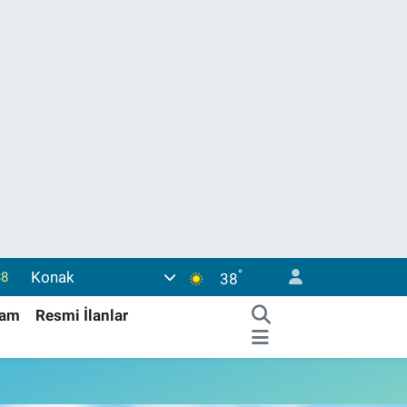
°
Konak
38
38
03
şam
Resmi İlanlar
14
18