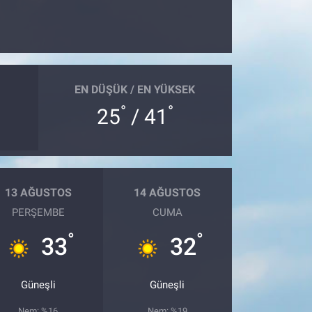
EN DÜŞÜK / EN YÜKSEK
°
°
25
/ 41
13 AĞUSTOS
14 AĞUSTOS
PERŞEMBE
CUMA
°
°
33
32
Güneşli
Güneşli
Nem: %16
Nem: %19