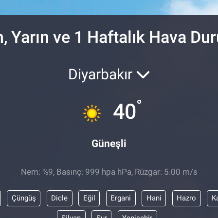
DOLAR
47,7436
%0.
EURO
55,2510
%0.
, Yarın ve 1 Haftalık Hava D
Diyarbakır
°
40
Güneşli
Nem: %9, Basınç: 999 hpa hPa, Rüzgar: 5.00 m/s
Çüngüş
Dicle
Eğil
Ergani
Hani
Hazro
K