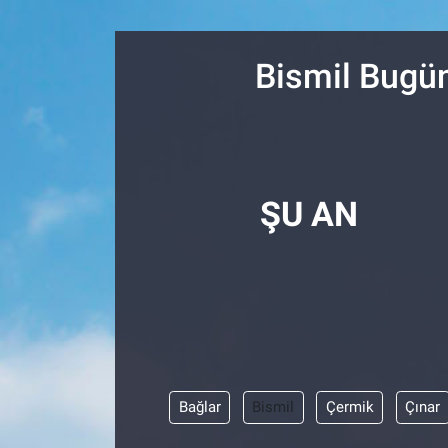
Resmi İlanlar
Bismil Bugün
Resmi Reklam
YAŞAM
ŞU AN
Bağlar
Bismil
Çermik
Çınar