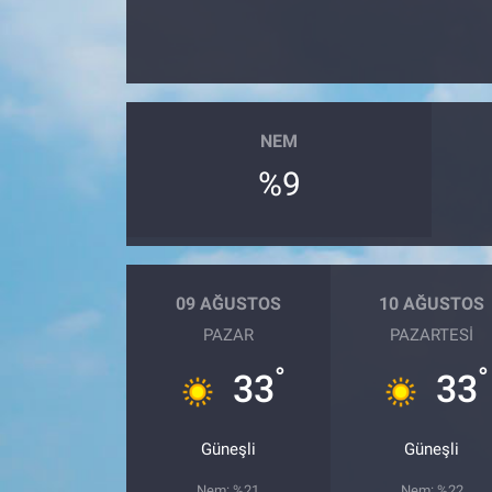
NEM
%9
09 AĞUSTOS
10 AĞUSTOS
PAZAR
PAZARTESI
°
°
33
33
Güneşli
Güneşli
Nem: %21
Nem: %22