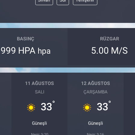
Silvan
Sur
Yenişehir
BASINÇ
RÜZGAR
999 HPA
5.00 M/S
hpa
11 AĞUSTOS
12 AĞUSTOS
SALI
ÇARŞAMBA
°
°
33
33
Güneşli
Güneşli
Nem: %20
Nem: %16