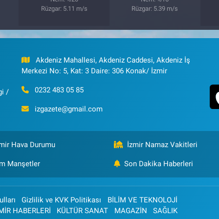
Rüzgar: 5.11 m/s
Rüzgar: 5.39 m/s
Akdeniz Mahallesi, Akdeniz Caddesi, Akdeniz İş
Merkezi No: 5, Kat: 3 Daire: 306 Konak/ İzmir
0232 483 05 85
i /
izgazete@gmail.com
zmir Hava Durumu
İzmir Namaz Vakitleri
m Manşetler
Son Dakika Haberleri
lları
Gizlilik ve KVK Politikası
BİLİM VE TEKNOLOJİ
MİR HABERLERİ
KÜLTÜR SANAT
MAGAZİN
SAĞLIK