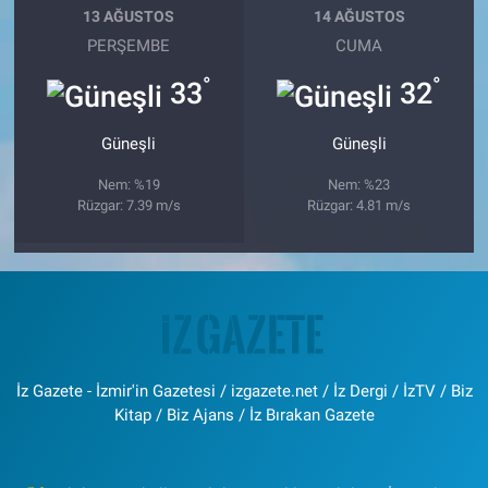
13 AĞUSTOS
14 AĞUSTOS
PERŞEMBE
CUMA
°
°
33
32
Güneşli
Güneşli
Nem: %19
Nem: %23
Rüzgar: 7.39 m/s
Rüzgar: 4.81 m/s
İz Gazete - İzmir'in Gazetesi / izgazete.net / İz Dergi / İzTV / Biz
Kitap / Biz Ajans / İz Bırakan Gazete