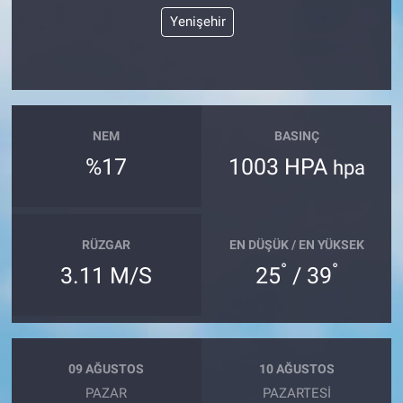
Yenişehir
NEM
BASINÇ
%17
1003 HPA
hpa
RÜZGAR
EN DÜŞÜK / EN YÜKSEK
°
°
3.11 M/S
25
/ 39
09 AĞUSTOS
10 AĞUSTOS
PAZAR
PAZARTESI