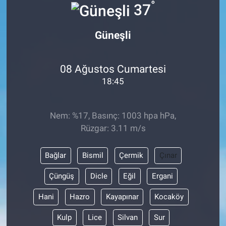
°
37
Güneşli
08 Ağustos Cumartesi
18:45
Nem: %17, Basınç: 1003 hpa hPa,
Rüzgar: 3.11 m/s
Bağlar
Bismil
Çermik
Çınar
Çüngüş
Dicle
Eğil
Ergani
Hani
Hazro
Kayapınar
Kocaköy
Kulp
Lice
Silvan
Sur