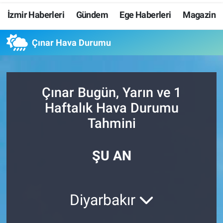
İzmir Haberleri
Gündem
Ege Haberleri
Magazin
Resmi İlanlar
Çınar Hava Durumu
Resmi Reklam
YAŞAM
Çınar Bugün, Yarın ve 1
Haftalık Hava Durumu
Tahmini
ŞU AN
Diyarbakır