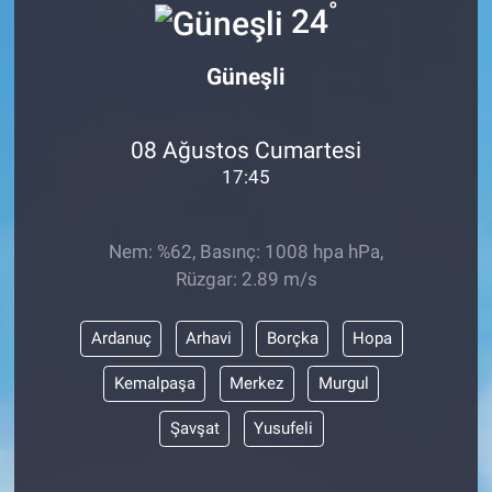
°
24
Güneşli
08 Ağustos Cumartesi
17:45
Nem: %62, Basınç: 1008 hpa hPa,
Rüzgar: 2.89 m/s
Ardanuç
Arhavi
Borçka
Hopa
Kemalpaşa
Merkez
Murgul
Şavşat
Yusufeli