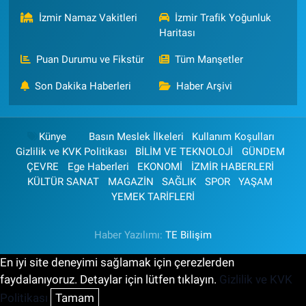
İzmir Namaz Vakitleri
İzmir Trafik Yoğunluk
Haritası
Puan Durumu ve Fikstür
Tüm Manşetler
Son Dakika Haberleri
Haber Arşivi
Künye
Basın Meslek İlkeleri
Kullanım Koşulları
Gizlilik ve KVK Politikası
BİLİM VE TEKNOLOJİ
GÜNDEM
ÇEVRE
Ege Haberleri
EKONOMİ
İZMİR HABERLERİ
KÜLTÜR SANAT
MAGAZİN
SAĞLIK
SPOR
YAŞAM
YEMEK TARİFLERİ
Haber Yazılımı:
TE Bilişim
En iyi site deneyimi sağlamak için çerezlerden
faydalanıyoruz. Detaylar için lütfen tıklayın.
Gizlilik ve KVK
Politikası
Tamam