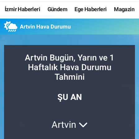
İzmir Haberleri
Gündem
Ege Haberleri
Magazin
Resmi İlanlar
Artvin Hava Durumu
Resmi Reklam
YAŞAM
Artvin Bugün, Yarın ve 1
Haftalık Hava Durumu
Tahmini
ŞU AN
Artvin