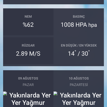
NEM
BASINÇ
%62
1008 HPA
hpa
RÜZGAR
EN DÜŞÜK / EN YÜKSEK
°
°
2.89 M/S
14
/ 30
09 AĞUSTOS
10 AĞUSTOS
PAZAR
PAZARTESI