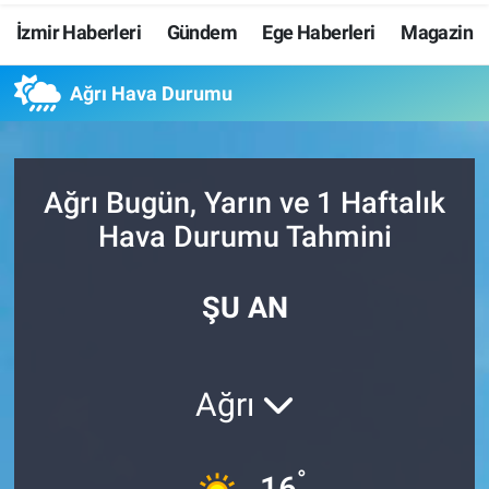
İzmir Haberleri
Gündem
Ege Haberleri
Magazin
Resmi İlanlar
Ağrı Hava Durumu
Resmi Reklam
YAŞAM
Ağrı Bugün, Yarın ve 1 Haftalık
Hava Durumu Tahmini
ŞU AN
Ağrı
°
16