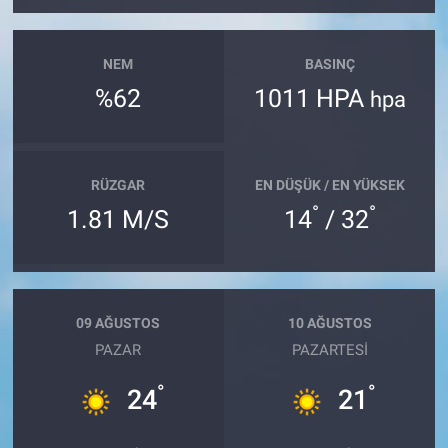
NEM
BASINÇ
%62
1011 HPA
hpa
RÜZGAR
EN DÜŞÜK / EN YÜKSEK
°
°
1.81 M/S
14
/ 32
09 AĞUSTOS
10 AĞUSTOS
PAZAR
PAZARTESI
°
°
24
21