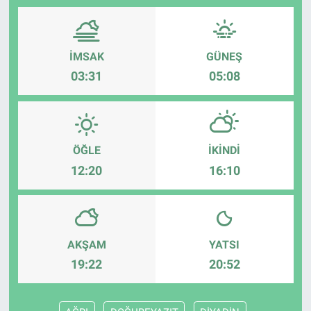
İMSAK
GÜNEŞ
03:31
05:08
ÖĞLE
İKINDI
12:20
16:10
AKŞAM
YATSI
19:22
20:52