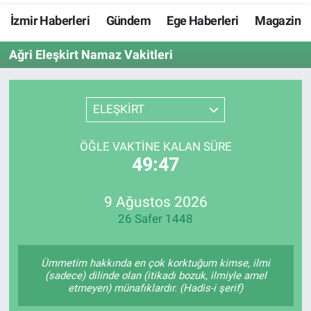
İzmir Haberleri
Gündem
Ege Haberleri
Magazin
Resmi İlanlar
Ağri Eleşkirt Namaz Vakitleri
Resmi Reklam
YAŞAM
ELEŞKİRT
ÖĞLE VAKTINE KALAN SÜRE
49:46
9 Ağustos 2026
26 Safer 1448
Ümmetim hakkında en çok korktuğum kimse, ilmi
(sadece) dilinde olan (itikadı bozuk, ilmiyle amel
etmeyen) münafıklardır. (Hadis-i şerif)