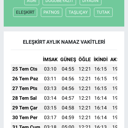
AĞRI
DOĞUBEYAZIT
DİYADİN
ELEŞKİRT
PATNOS
TAŞLIÇAY
TUTAK
ELEŞKİRT AYLIK NAMAZ VAKITLERI
İMSAK
GÜNEŞ
ÖĞLE
İKINDI
AKŞAM
25 Tem Cts
03:10
04:55
12:21
16:15
19:37
26 Tem Paz
03:11
04:56
12:21
16:15
19:36
27 Tem Pts
03:13
04:56
12:21
16:15
19:35
28 Tem Sal
03:14
04:57
12:21
16:14
19:34
29 Tem Çar
03:15
04:58
12:21
16:14
19:34
30 Tem Per
03:17
04:59
12:21
16:14
19:33
31 Tem Cum
03:18
05:00
12:21
16:13
19:32