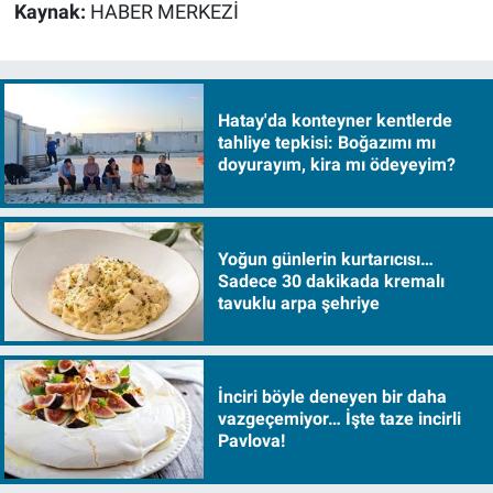
Kaynak:
HABER MERKEZİ
Hatay'da konteyner kentlerde
tahliye tepkisi: Boğazımı mı
doyurayım, kira mı ödeyeyim?
Yoğun günlerin kurtarıcısı…
Sadece 30 dakikada kremalı
tavuklu arpa şehriye
İnciri böyle deneyen bir daha
vazgeçemiyor… İşte taze incirli
Pavlova!