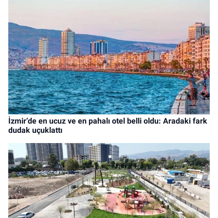
İzmir’de en ucuz ve en pahalı otel belli oldu: Aradaki fark
dudak uçuklattı