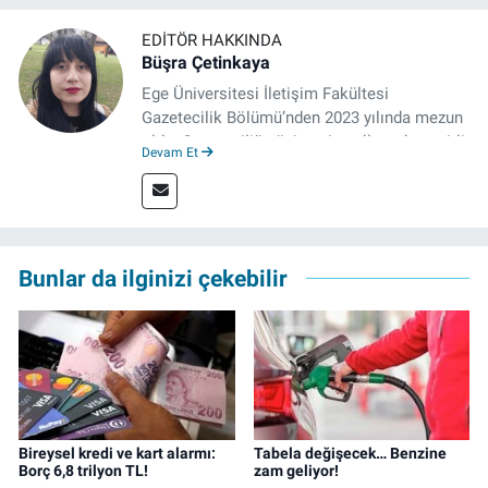
EDITÖR HAKKINDA
Büşra Çetinkaya
Ege Üniversitesi İletişim Fakültesi
Gazetecilik Bölümü’nden 2023 yılında mezun
oldu. Gazeteciliğe üniversite yıllarında çeşitli
Devam Et
gazetelerde yaptığı stajlarla adım attı.
Meslek hayatına 2023'te İzmir'de başlayan
gazeteci, halen izgazete.net’te editör olarak
çalışmalarını sürdürüyor.
Bunlar da ilginizi çekebilir
Bireysel kredi ve kart alarmı:
Tabela değişecek… Benzine
Borç 6,8 trilyon TL!
zam geliyor!