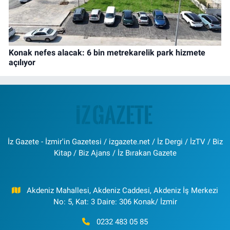
Konak nefes alacak: 6 bin metrekarelik park hizmete
açılıyor
İz Gazete - İzmir'in Gazetesi / izgazete.net / İz Dergi / İzTV / Biz
Kitap / Biz Ajans / İz Bırakan Gazete
Akdeniz Mahallesi, Akdeniz Caddesi, Akdeniz İş Merkezi
No: 5, Kat: 3 Daire: 306 Konak/ İzmir
0232 483 05 85