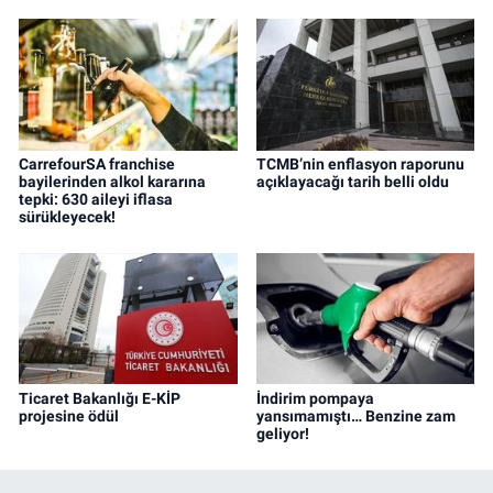
CarrefourSA franchise
TCMB’nin enflasyon raporunu
bayilerinden alkol kararına
açıklayacağı tarih belli oldu
tepki: 630 aileyi iflasa
sürükleyecek!
Ticaret Bakanlığı E-KİP
İndirim pompaya
projesine ödül
yansımamıştı… Benzine zam
geliyor!