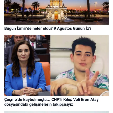
Bugün İzmir’de neler oldu? 9 Ağustos Günün İz'i
Çeşme'de kaybolmuştu... CHP’li Kılıç: Veli Eren Atay
dosyasındaki gelişmelerin takipçisiyiz