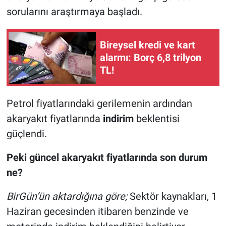
sorularını araştırmaya başladı.
Bireysel kredi ve kart
alarmı: Borç 6,8 trilyon
TL!
Petrol fiyatlarındaki gerilemenin ardından
akaryakıt fiyatlarında
indirim
beklentisi
güçlendi.
Peki güncel akaryakıt fiyatlarında son durum
ne?
BirGün’ün aktardığına göre;
Sektör kaynakları, 1
Haziran gecesinden itibaren benzinde ve