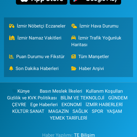
İzmir Nöbetçi Eczaneler
İzmir Hava Durumu
İzmir Namaz Vakitleri
İzmir Trafik Yoğunluk
Haritası
Puan Durumu ve Fikstür
Tüm Manşetler
Son Dakika Haberleri
Haber Arşivi
Künye
Basın Meslek İlkeleri
Kullanım Koşulları
Gizlilik ve KVK Politikası
BİLİM VE TEKNOLOJİ
GÜNDEM
ÇEVRE
Ege Haberleri
EKONOMİ
İZMİR HABERLERİ
KÜLTÜR SANAT
MAGAZİN
SAĞLIK
SPOR
YAŞAM
YEMEK TARİFLERİ
Haber Yazılımı:
TE Bilişim