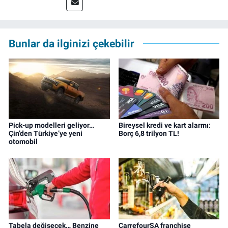
Meslek hayatına 2023'te İzmir'de başlayan
gazeteci, halen izgazete.net’te editör olarak
çalışmalarını sürdürüyor.
Bunlar da ilginizi çekebilir
Pick-up modelleri geliyor…
Bireysel kredi ve kart alarmı:
Çin’den Türkiye’ye yeni
Borç 6,8 trilyon TL!
otomobil
Tabela değişecek… Benzine
CarrefourSA franchise