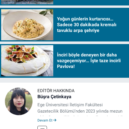
Yoğun günlerin kurtarıcısı…
Sadece 30 dakikada kremalı
tavuklu arpa şehriye
İnciri böyle deneyen bir daha
vazgeçemiyor… İşte taze incirli
Pavlova!
EDITÖR HAKKINDA
Büşra Çetinkaya
Ege Üniversitesi İletişim Fakültesi
Gazetecilik Bölümü’nden 2023 yılında mezun
oldu. Gazeteciliğe üniversite yıllarında çeşitli
Devam Et
gazetelerde yaptığı stajlarla adım attı.