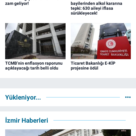
zam geliyor!
bayilerinden alkol kararına
tepki: 630 aileyi iflasa
sürükleyecek!
TCMB’nin enflasyon raporunu
Ticaret Bakanlığı E-KİP
açıklayacağı tarih belli oldu
projesine ödül
Yükleniyor...
İzmir Haberleri