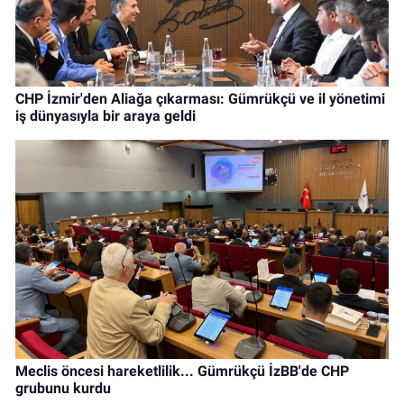
CHP İzmir'den Aliağa çıkarması: Gümrükçü ve il yönetimi
iş dünyasıyla bir araya geldi
Meclis öncesi hareketlilik... Gümrükçü İzBB'de CHP
grubunu kurdu