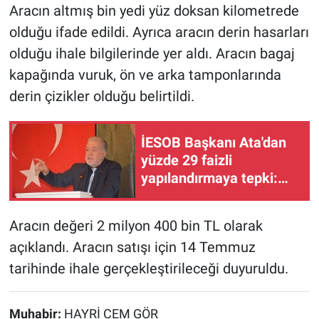
Aracın altmış bin yedi yüz doksan kilometrede
olduğu ifade edildi. Ayrıca aracın derin hasarları
olduğu ihale bilgilerinde yer aldı. Aracın bagaj
kapağında vuruk, ön ve arka tamponlarında
derin çizikler olduğu belirtildi.
İESOB Başkanı Ata'dan
yüzde 29 faizli
yapılandırmaya tepki:
Faizin faizini alan bu
sisteme karşıyız!
Aracın değeri 2 milyon 400 bin TL olarak
açıklandı. Aracın satışı için 14 Temmuz
tarihinde ihale gerçekleştirileceği duyuruldu.
Muhabir:
HAYRİ CEM GÖR