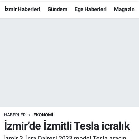
İzmir Haberleri
Gündem
Ege Haberleri
Magazin
Resmi İlanlar
Resmi Reklam
YAŞAM
HABERLER
EKONOMİ
İzmir’de İzmitli Tesla icralık
İzmir 3. İcra Dairesi 2023 model Tesla aracın