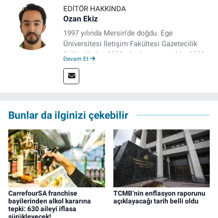
EDITÖR HAKKINDA
Ozan Ekiz
1997 yılında Mersin’de doğdu. Ege
Üniversitesi İletişim Fakültesi Gazetecilik
Bölümü’nden 2020 yılında mezun oldu. 2020
Devam Et
yılından itibaren çeşitli kurumlarda haber
editörü, muhabir, rejisör olarak çalıştı.
Meslek hayatına İzmir’de başlayan gazeteci,
çalışma hayatına izgazete.net’te haber
editörü olarak devam etmekte.
Bunlar da ilginizi çekebilir
CarrefourSA franchise
TCMB’nin enflasyon raporunu
bayilerinden alkol kararına
açıklayacağı tarih belli oldu
tepki: 630 aileyi iflasa
sürükleyecek!