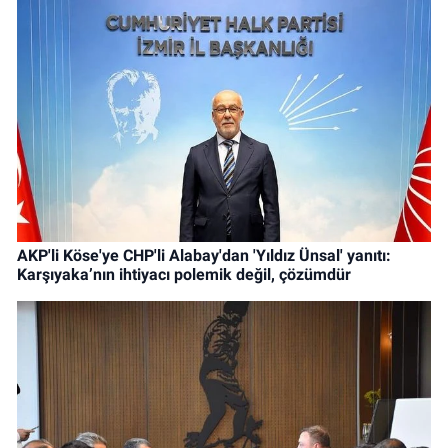
AKP'li Köse'ye CHP'li Alabay'dan 'Yıldız Ünsal' yanıtı:
Karşıyaka’nın ihtiyacı polemik değil, çözümdür