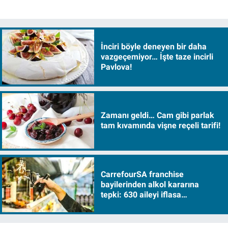
İnciri böyle deneyen bir daha
vazgeçemiyor… İşte taze incirli
Pavlova!
Zamanı geldi… Cam gibi parlak
tam kıvamında vişne reçeli tarifi!
CarrefourSA franchise
bayilerinden alkol kararına
tepki: 630 aileyi iflasa
sürükleyecek!