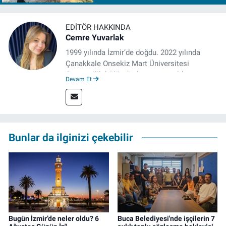
EDITÖR HAKKINDA
Cemre Yuvarlak
1999 yılında İzmir’de doğdu. 2022 yılında
Çanakkale Onsekiz Mart Üniversitesi
Gazetecilik bölümünden mezun oldu.
Devam Et
Çanakkale’de Gazetecilik alanında tezli
Yüksek Lisansına devam eden gazeteci, 2022
yılında İzmir’de mesleğe başladı. Meslek
hayatı boyunca muhabirlik, editörlük ve
rejisörlük görevlerini üstlendi. Çalışma
Bunlar da ilginizi çekebilir
hayatına ise izgazete.net’te haber editörü
olarak devam ediyor.
Bugün İzmir’de neler oldu? 6
Buca Belediyesi'nde işçilerin 7