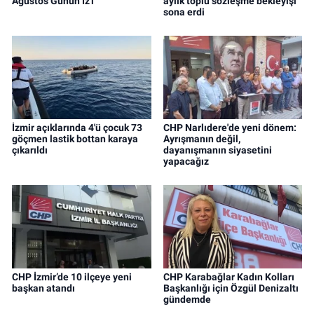
Ağustos Günün İz'i
aylık toplu sözleşme bekleyişi
sona erdi
İzmir açıklarında 4'ü çocuk 73
CHP Narlıdere'de yeni dönem:
göçmen lastik bottan karaya
Ayrışmanın değil,
çıkarıldı
dayanışmanın siyasetini
yapacağız
CHP İzmir’de 10 ilçeye yeni
CHP Karabağlar Kadın Kolları
başkan atandı
Başkanlığı için Özgül Denizaltı
gündemde