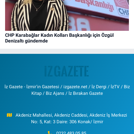
CHP Karabağlar Kadın Kolları Başkanlığı için Özgül
Denizaltı gündemde
İz Gazete - İzmir'in Gazetesi / izgazete.net / İz Dergi / İzTV / Biz
Kitap / Biz Ajans / İz Bırakan Gazete
Akdeniz Mahallesi, Akdeniz Caddesi, Akdeniz İş Merkezi
No: 5, Kat: 3 Daire: 306 Konak/ İzmir
0232 483 05 85