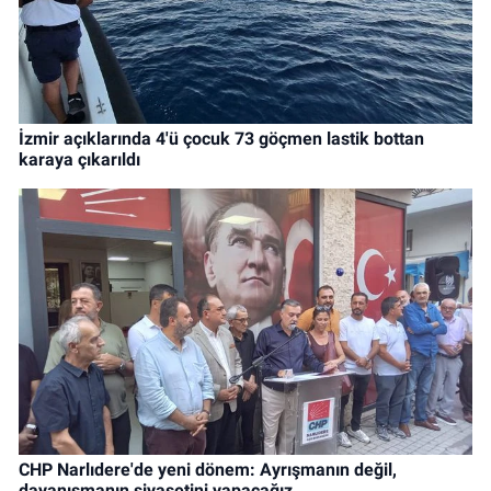
İzmir açıklarında 4'ü çocuk 73 göçmen lastik bottan
karaya çıkarıldı
CHP Narlıdere'de yeni dönem: Ayrışmanın değil,
dayanışmanın siyasetini yapacağız