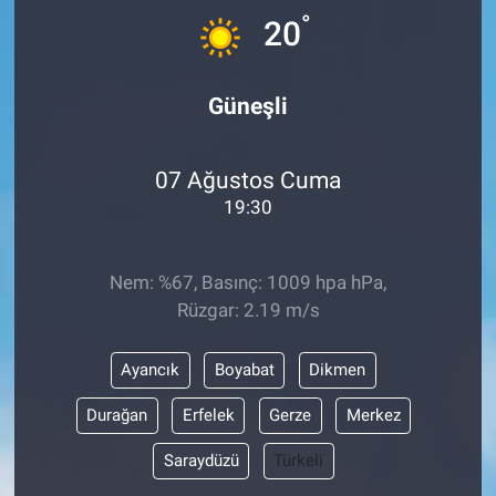
°
20
Güneşli
07 Ağustos Cuma
19:30
Nem: %67, Basınç: 1009 hpa hPa,
Rüzgar: 2.19 m/s
Ayancık
Boyabat
Dikmen
Durağan
Erfelek
Gerze
Merkez
Saraydüzü
Türkeli