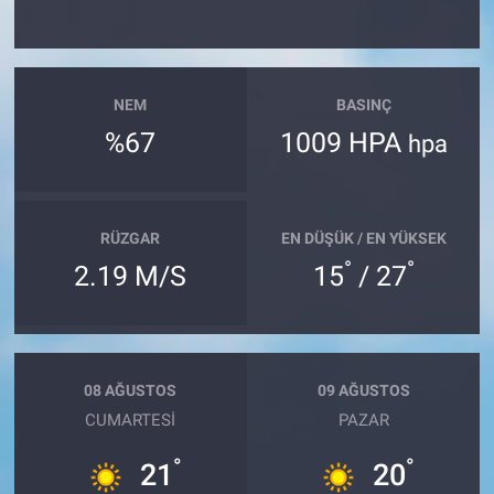
NEM
BASINÇ
%67
1009 HPA
hpa
RÜZGAR
EN DÜŞÜK / EN YÜKSEK
°
°
2.19 M/S
15
/ 27
08 AĞUSTOS
09 AĞUSTOS
CUMARTESI
PAZAR
°
°
21
20