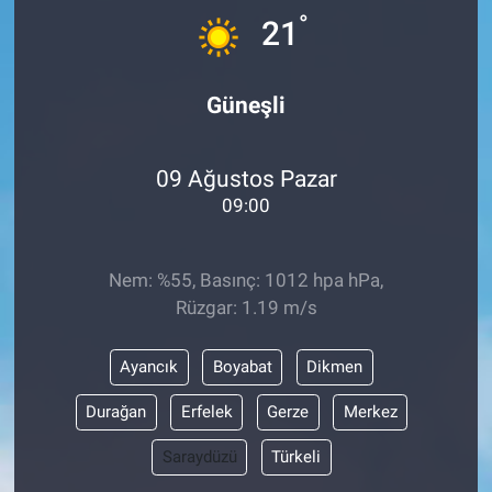
°
21
Güneşli
09 Ağustos Pazar
09:00
Nem: %55, Basınç: 1012 hpa hPa,
Rüzgar: 1.19 m/s
Ayancık
Boyabat
Dikmen
Durağan
Erfelek
Gerze
Merkez
Saraydüzü
Türkeli