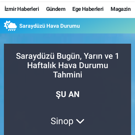
İzmir Haberleri
Gündem
Ege Haberleri
Magazin
Resmi İlanlar
Saraydüzü Hava Durumu
Resmi Reklam
YAŞAM
Saraydüzü Bugün, Yarın ve 1
Haftalık Hava Durumu
Tahmini
ŞU AN
Sinop