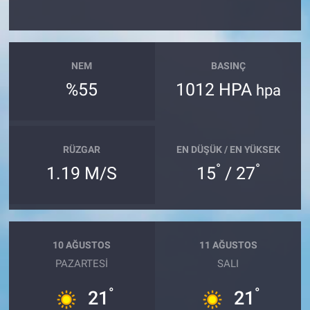
NEM
BASINÇ
%55
1012 HPA
hpa
RÜZGAR
EN DÜŞÜK / EN YÜKSEK
°
°
1.19 M/S
15
/ 27
10 AĞUSTOS
11 AĞUSTOS
PAZARTESI
SALI
°
°
21
21