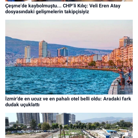
Çeşme'de kaybolmuştu... CHP’li Kılıç: Veli Eren Atay
dosyasındaki gelişmelerin takipçisiyiz
İzmir’de en ucuz ve en pahalı otel belli oldu: Aradaki fark
dudak uçuklattı