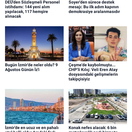
DEÜ'den Sözleşmeli Personel
Soyer'den sürece destek
istihdamı: 144 yeni alım
mesajı: Bu ilk adım kapının
yapılacak, 117 hemşire
demokrasiye aralanmasıdır
alınacak
Bugün İzmir’de neler oldu? 9
Çeşme'de kaybolmuştu...
Ağustos Günün İz'i
CHP’li Kılıç: Veli Eren Atay
dosyasındaki gelişmelerin
takipçisiyiz
İzmir’de en ucuz ve en pahalı
Konak nefes alacak: 6 bin