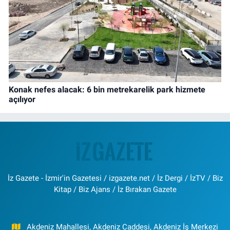
Konak nefes alacak: 6 bin metrekarelik park hizmete
açılıyor
İz Gazete - İzmir'in Gazetesi / izgazete.net / İz Dergi / İzTV / Biz
Kitap / Biz Ajans / İz Bırakan Gazete
Akdeniz Mahallesi, Akdeniz Caddesi, Akdeniz İş Merkezi